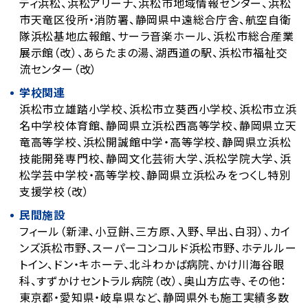
ティ浜松、浜松アリーナ、浜松市地域情報センター、浜松
市天竜区役所・消防署、静岡県中遠総合庁舎、航空自衛
隊浜松基地広報館、サーラ音楽ホール、浜松市総合産業
展示館（改）、あらたまの湯、湖西道の駅、浜松市福祉交
流センター（改）
学校関連
浜松市立雄踏小学校、浜松市立葵西小学校、浜松市立浜
名中学校体育館、静岡県立浜松西高等学校、静岡県立天
竜高等学校、浜松開誠館中学・高等学校、静岡県立浜松
技能開発専門校、静岡文化芸術大学、浜松学院大学、浜
松学芸中学校・高等学校、静岡県立浜松みをつくし特別
支援学校（改）
民間施設
フィール（新津、小豆餅、三方原、入野、早出、白羽）、カイ
ンズ浜松市野、スーパーコンコルド浜松市野、ホテルルー
トイン、ドン・キホーテ、北斗わかば病院、かけ川海谷眼
科、すずかけセントラル病院（改）、奥山方広寺、その他：
東京都・愛知県・岐阜県など、静岡県外も施工実績多数