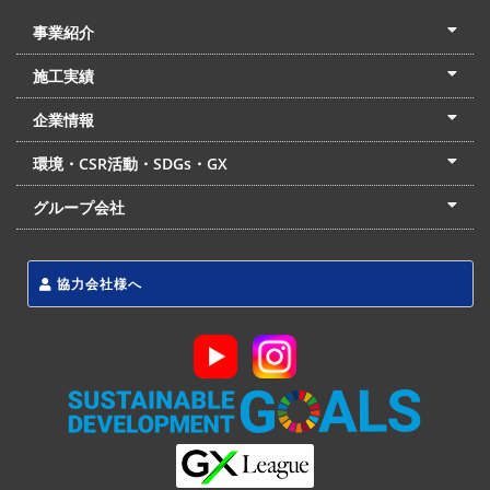
事業紹介
土木本部
建築本部
PPP・PFI
リフォーム・リノベーション
中村建設の家
施工実績
土木部門
建築部門
リフォーム部門
住宅部門
名古屋支店
東京支店
企業情報
会社概要
経営理念
沿革
リクルート
最新情報
お問合せ
環境・CSR活動・SDGs・GX
LSS流動化処理工法
CSR・SDGs・GX
発電事業
次世代ZEBオフィス
グループ会社
東海アーバン開発(株)
(株)フィールド・サービス
東海防災(株)
協力会社様へ