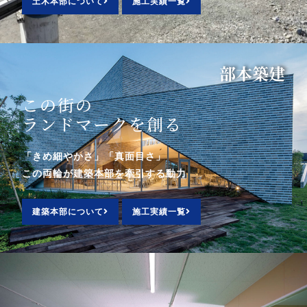
土木本部について
施工実績一覧
部
建
築
本
この街の
ランドマークを創る
「きめ細やかさ」「真面目さ」
この両輪が建築本部を牽引する動力
建築本部について
施工実績一覧