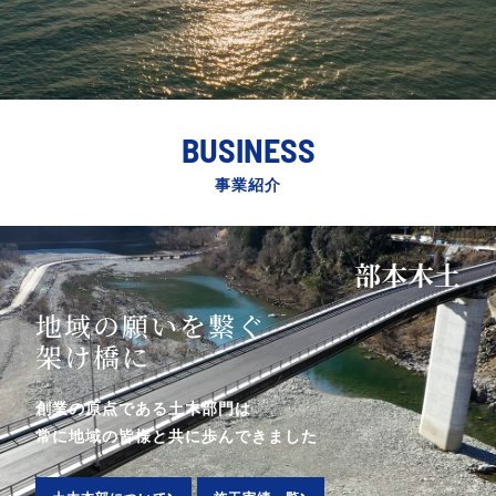
BUSINESS
事業紹介
部
土
木
本
地域の願いを繋ぐ
架け橋に
創業の原点である土木部門は
常に地域の皆様と共に歩んできました