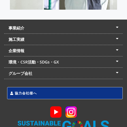
事業紹介
土木本部
建築本部
PPP・PFI
リフォーム・リノベーション
中村建設の家
施工実績
土木部門
建築部門
リフォーム部門
住宅部門
名古屋支店
東京支店
企業情報
会社概要
経営理念
沿革
リクルート
最新情報
お問合せ
環境・CSR活動・SDGs・GX
LSS流動化処理工法
CSR・SDGs・GX
発電事業
次世代ZEBオフィス
グループ会社
東海アーバン開発(株)
(株)フィールド・サービス
東海防災(株)
協力会社様へ