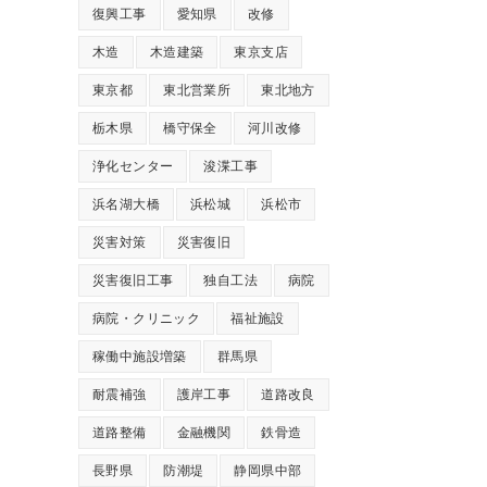
復興工事
愛知県
改修
木造
木造建築
東京支店
東京都
東北営業所
東北地方
栃木県
橋守保全
河川改修
浄化センター
浚渫工事
浜名湖大橋
浜松城
浜松市
災害対策
災害復旧
災害復旧工事
独自工法
病院
病院・クリニック
福祉施設
稼働中施設増築
群馬県
耐震補強
護岸工事
道路改良
道路整備
金融機関
鉄骨造
長野県
防潮堤
静岡県中部