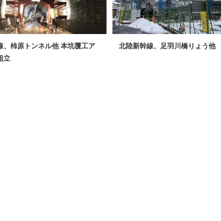
線、柿原トンネル他 本坑覆工ア
北陸新幹線、足羽川橋りょう他
組立