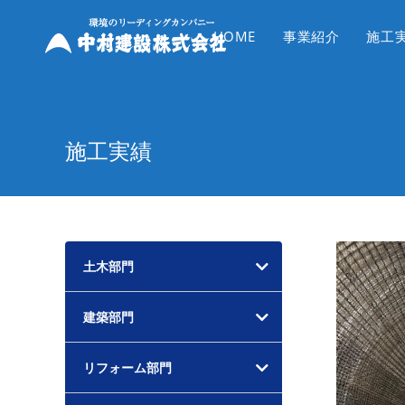
コ
ン
HOME
事業紹介
施工
テ
ン
ツ
へ
施工実績
ス
キ
ッ
プ
土木部門
建築部門
リフォーム部門