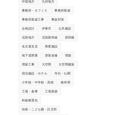
中国地方
九州地方
事務所・オフィス
事務所新築
事務所新築工事
事故対策
企画設計
伊東市
公共施設
北陸地方
北陸新幹線
原田橋
名古屋支店
商業施設
地下道閉塞
塗装改修
増築
増築工事
大空間
大空間建築
宿泊施設・ホテル
寺社・仏閣
小学校・中学校・高校
岐阜県
工場・倉庫
工場新築
幹線耐震化
幼保・こども園・託児所