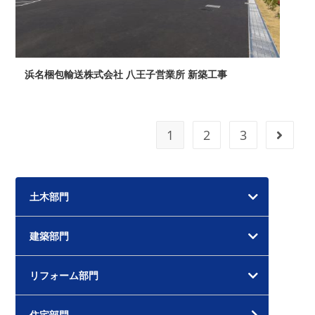
浜名梱包輸送株式会社 八王子営業所 新築工事
1
2
3
次のペ
土木部門
建築部門
リフォーム部門
住宅部門