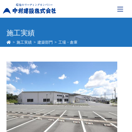
コ
ン
施工実績
テ
>
施工実績
>
建築部門
>
工場・倉庫
ン
ツ
へ
ス
キ
ッ
プ