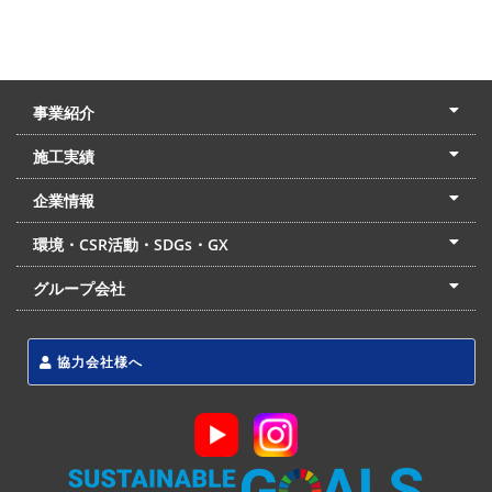
事業紹介
土木本部
建築本部
PPP・PFI
リフォーム・リノベーション
中村建設の家
施工実績
土木部門
建築部門
リフォーム部門
住宅部門
名古屋支店
東京支店
企業情報
会社概要
経営理念
沿革
リクルート
最新情報
お問合せ
環境・CSR活動・SDGs・GX
LSS流動化処理工法
CSR・SDGs・GX
発電事業
次世代ZEBオフィス
グループ会社
東海アーバン開発(株)
(株)フィールド・サービス
東海防災(株)
協力会社様へ