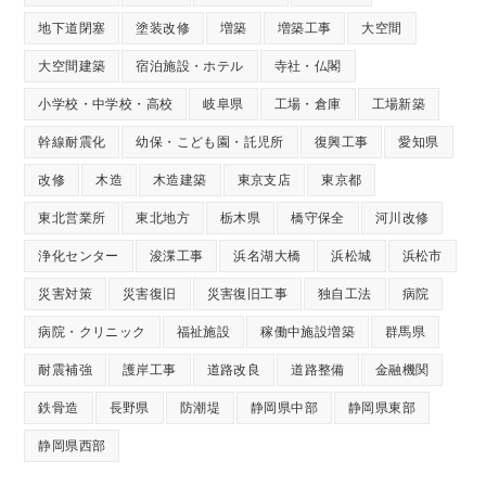
地下道閉塞
塗装改修
増築
増築工事
大空間
大空間建築
宿泊施設・ホテル
寺社・仏閣
小学校・中学校・高校
岐阜県
工場・倉庫
工場新築
幹線耐震化
幼保・こども園・託児所
復興工事
愛知県
改修
木造
木造建築
東京支店
東京都
東北営業所
東北地方
栃木県
橋守保全
河川改修
浄化センター
浚渫工事
浜名湖大橋
浜松城
浜松市
災害対策
災害復旧
災害復旧工事
独自工法
病院
病院・クリニック
福祉施設
稼働中施設増築
群馬県
耐震補強
護岸工事
道路改良
道路整備
金融機関
鉄骨造
長野県
防潮堤
静岡県中部
静岡県東部
静岡県西部