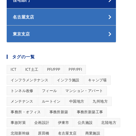
名古屋支店
東京支店
タグの一覧
ICT
ICT土工
PFI/PPP
PPP/PFI
インフラメンテナンス
インフラ施設
キャンプ場
トンネル改修
フィール
マンション・アパート
メンテナンス
ルートイン
中国地方
九州地方
事務所・オフィス
事務所新築
事務所新築工事
事故対策
企画設計
伊東市
公共施設
北陸地方
北陸新幹線
原田橋
名古屋支店
商業施設