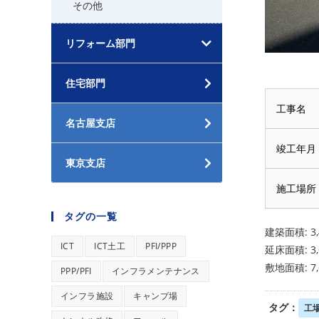
その他
リフォーム部門
住宅部門
工事名
名古屋支店
竣工年月
東京支店
施工場所
タグの一覧
建築面積: 3,
ICT
ICT土工
PFI/PPP
延床面積: 3,
敷地面積: 7,
PPP/PFI
インフラメンテナンス
インフラ施設
キャンプ場
タグ：
工