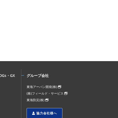
DGs・GX
グループ会社
東海アーバン開発(株)
(株)フィールド・サービス
東海防災(株)
協力会社様へ