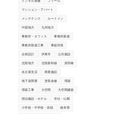
トンネル改修
フィール
マンション・アパート
メンテナンス
ルートイン
中国地方
九州地方
事務所・オフィス
事務所新築
事務所新築工事
事故対策
企画設計
伊東市
公共施設
北陸地方
北陸新幹線
原田橋
名古屋支店
商業施設
地下道閉塞
塗装改修
増築
増築工事
大空間
大空間建築
宿泊施設・ホテル
寺社・仏閣
小学校・中学校・高校
岐阜県