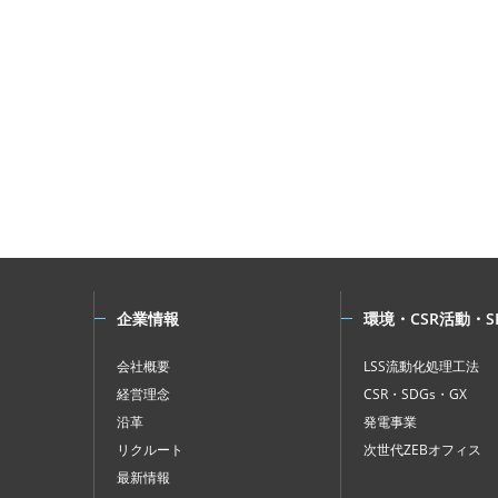
企業情報
環境・CSR活動・S
会社概要
LSS流動化処理工法
経営理念
CSR・SDGs・GX
沿革
発電事業
リクルート
次世代ZEBオフィス
最新情報