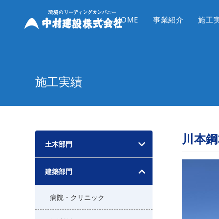
コ
ン
HOME
事業紹介
施工
テ
ン
ツ
へ
施工実績
ス
キ
ッ
プ
川本鋼
土木部門
建築部門
病院・クリニック