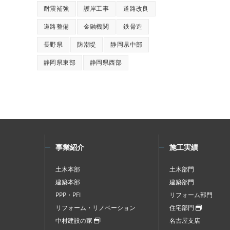
耐震補強
護岸工事
道路改良
道路整備
金融機関
鉄骨造
長野県
防潮堤
静岡県中部
静岡県東部
静岡県西部
事業紹介
施工実績
土木本部
土木部門
建築本部
建築部門
PPP・PFI
リフォーム部門
リフォーム・リノベーション
住宅部門
中村建設の家
名古屋支店