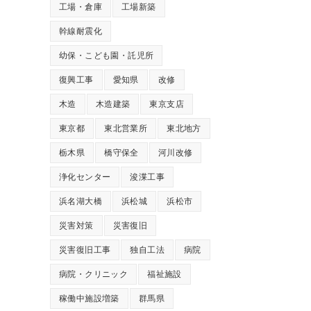
工場・倉庫
工場新築
幹線耐震化
幼保・こども園・託児所
復興工事
愛知県
改修
木造
木造建築
東京支店
東京都
東北営業所
東北地方
栃木県
橋守保全
河川改修
浄化センター
浚渫工事
浜名湖大橋
浜松城
浜松市
災害対策
災害復旧
災害復旧工事
独自工法
病院
病院・クリニック
福祉施設
稼働中施設増築
群馬県