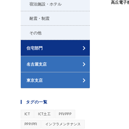
高丘電子
宿泊施設・ホテル
耐震・制震
その他
住宅部門
名古屋支店
東京支店
タグの一覧
ICT
ICT土工
PFI/PPP
PPP/PFI
インフラメンテナンス