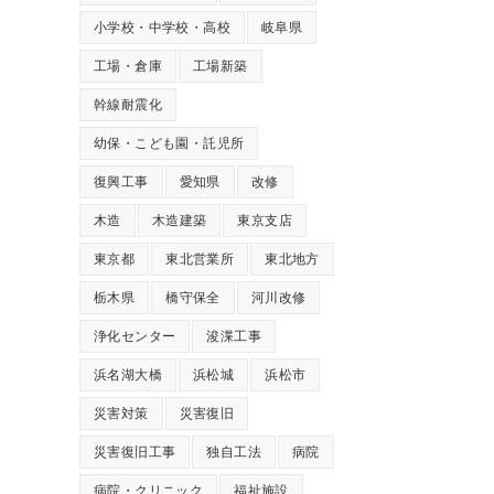
小学校・中学校・高校
岐阜県
工場・倉庫
工場新築
幹線耐震化
幼保・こども園・託児所
復興工事
愛知県
改修
木造
木造建築
東京支店
東京都
東北営業所
東北地方
栃木県
橋守保全
河川改修
浄化センター
浚渫工事
浜名湖大橋
浜松城
浜松市
災害対策
災害復旧
災害復旧工事
独自工法
病院
病院・クリニック
福祉施設