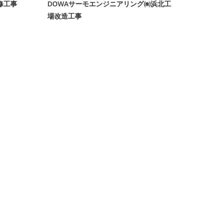
修工事
DOWAサーモエンジニアリング㈱浜北工
場改造工事