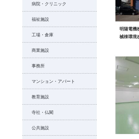
病院・クリニック
福祉施設
明陽電機
工場・倉庫
械棟環境
商業施設
事務所
マンション・アパート
教育施設
寺社・仏閣
公共施設