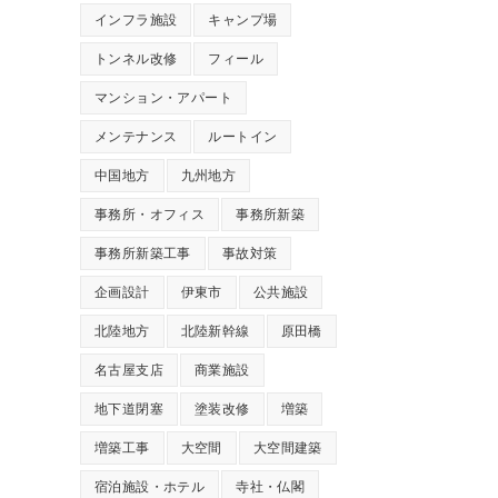
インフラ施設
キャンプ場
トンネル改修
フィール
マンション・アパート
メンテナンス
ルートイン
中国地方
九州地方
事務所・オフィス
事務所新築
事務所新築工事
事故対策
企画設計
伊東市
公共施設
北陸地方
北陸新幹線
原田橋
名古屋支店
商業施設
地下道閉塞
塗装改修
増築
増築工事
大空間
大空間建築
宿泊施設・ホテル
寺社・仏閣