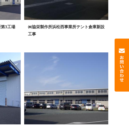
第3工場
㈱協栄製作所浜松西事業所テント倉庫新設
工事