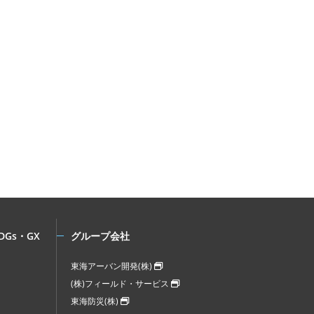
DGs・GX
グループ会社
東海アーバン開発(株)
(株)フィールド・サービス
東海防災(株)