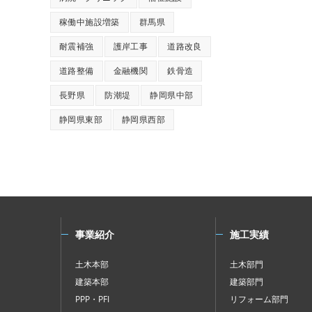
稼働中施設増築
群馬県
耐震補強
護岸工事
道路改良
道路整備
金融機関
鉄骨造
長野県
防潮堤
静岡県中部
静岡県東部
静岡県西部
事業紹介
施工実績
土木本部
土木部門
建築本部
建築部門
PPP・PFI
リフォーム部門