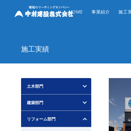
コ
ン
HOME
事業紹介
施工
テ
ン
ツ
へ
施工実績
ス
キ
ッ
プ
土木部門
建築部門
リフォーム部門