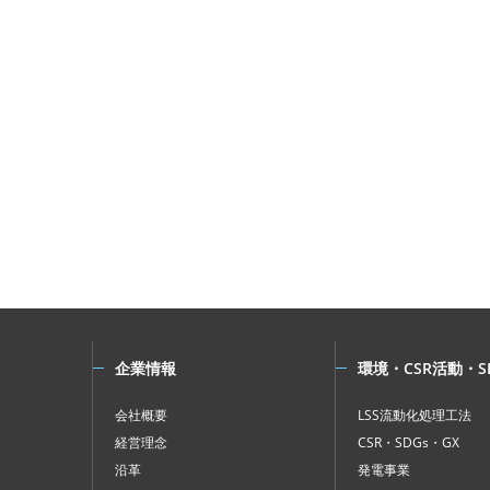
企業情報
環境・CSR活動・S
会社概要
LSS流動化処理工法
経営理念
CSR・SDGs・GX
沿革
発電事業