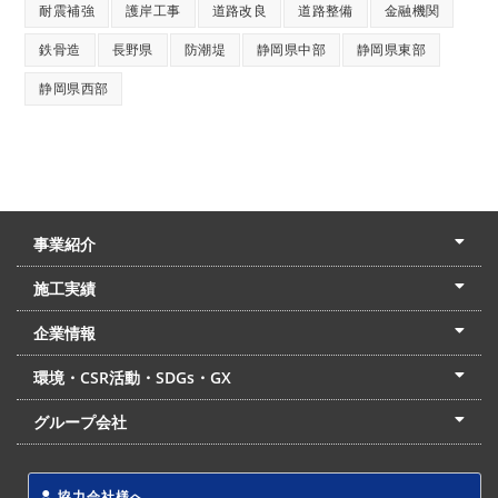
耐震補強
護岸工事
道路改良
道路整備
金融機関
鉄骨造
長野県
防潮堤
静岡県中部
静岡県東部
静岡県西部
事業紹介
土木本部
建築本部
PPP・PFI
リフォーム・リノベーション
中村建設の家
施工実績
土木部門
建築部門
リフォーム部門
住宅部門
名古屋支店
東京支店
企業情報
会社概要
経営理念
沿革
リクルート
最新情報
お問合せ
環境・CSR活動・SDGs・GX
LSS流動化処理工法
CSR・SDGs・GX
発電事業
次世代ZEBオフィス
グループ会社
東海アーバン開発(株)
(株)フィールド・サービス
東海防災(株)
協力会社様へ