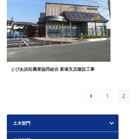
とぴあ浜松農業協同組合 富塚支店建設工事
1
2
前のページヘ
土木部門