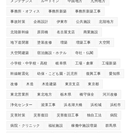
メンテナンス
ルートイン
中国地方
九州地方
事務所・オフィス
事務所新築
事務所新築工事
事故対策
企画設計
伊東市
公共施設
北陸地方
北陸新幹線
原田橋
名古屋支店
商業施設
地下道閉塞
塗装改修
増築
増築工事
大空間
大空間建築
宿泊施設・ホテル
寺社・仏閣
小学校・中学校・高校
岐阜県
工場・倉庫
工場新築
幹線耐震化
幼保・こども園・託児所
復興工事
愛知県
改修
木造
木造建築
東京支店
東京都
東北営業所
東北地方
栃木県
橋守保全
河川改修
浄化センター
浚渫工事
浜名湖大橋
浜松城
浜松市
災害対策
災害復旧
災害復旧工事
独自工法
病院
病院・クリニック
福祉施設
稼働中施設増築
群馬県