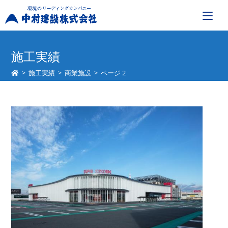
コ
ン
施工実績
テ
>
施工実績
>
商業施設
>
ページ 2
ン
ツ
へ
ス
キ
ッ
プ