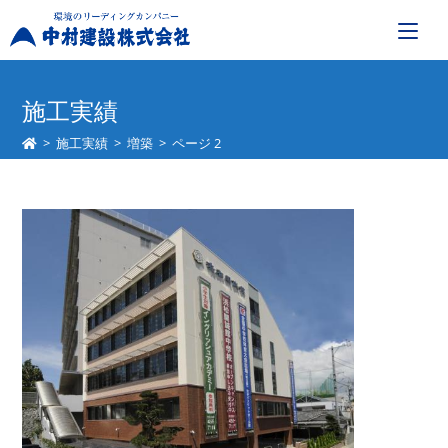
コ
ン
施工実績
テ
>
施工実績
>
増築
>
ページ 2
ン
ツ
へ
ス
キ
ッ
プ