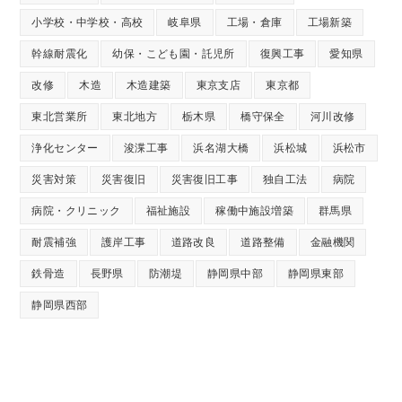
小学校・中学校・高校
岐阜県
工場・倉庫
工場新築
幹線耐震化
幼保・こども園・託児所
復興工事
愛知県
改修
木造
木造建築
東京支店
東京都
東北営業所
東北地方
栃木県
橋守保全
河川改修
浄化センター
浚渫工事
浜名湖大橋
浜松城
浜松市
災害対策
災害復旧
災害復旧工事
独自工法
病院
病院・クリニック
福祉施設
稼働中施設増築
群馬県
耐震補強
護岸工事
道路改良
道路整備
金融機関
鉄骨造
長野県
防潮堤
静岡県中部
静岡県東部
静岡県西部