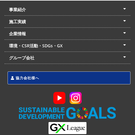
事業紹介
土木本部
建築本部
PPP・PFI
リフォーム・リノベーション
中村建設の家
施工実績
土木部門
建築部門
リフォーム部門
住宅部門
名古屋支店
東京支店
企業情報
会社概要
経営理念
沿革
リクルート
最新情報
お問合せ
環境・CSR活動・SDGs・GX
LSS流動化処理工法
CSR・SDGs・GX
発電事業
次世代ZEBオフィス
グループ会社
東海アーバン開発(株)
(株)フィールド・サービス
東海防災(株)
協力会社様へ