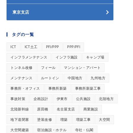
東京支店
タグの一覧
ICT
ICT土工
PFI/PPP
PPP/PFI
インフラメンテナンス
インフラ施設
キャンプ場
トンネル改修
フィール
マンション・アパート
メンテナンス
ルートイン
中国地方
九州地方
事務所・オフィス
事務所新築
事務所新築工事
事故対策
企画設計
伊東市
公共施設
北陸地方
北陸新幹線
原田橋
名古屋支店
商業施設
地下道閉塞
塗装改修
増築
増築工事
大空間
大空間建築
宿泊施設・ホテル
寺社・仏閣