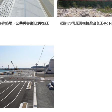
海岸築堤・公共災害復旧(再復)工
(国)473号原田橋橋梁改良工事(下