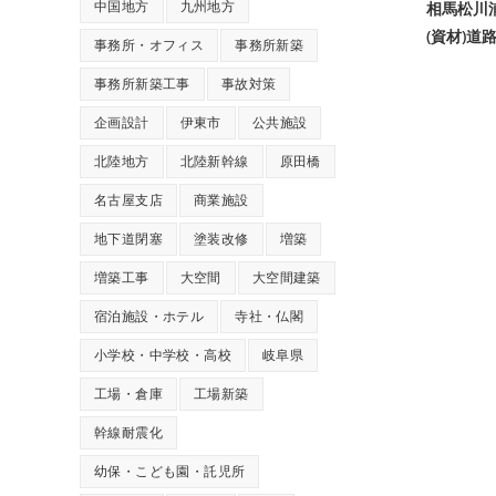
中国地方
九州地方
相馬松川
(資材)
事務所・オフィス
事務所新築
事務所新築工事
事故対策
企画設計
伊東市
公共施設
北陸地方
北陸新幹線
原田橋
名古屋支店
商業施設
地下道閉塞
塗装改修
増築
増築工事
大空間
大空間建築
宿泊施設・ホテル
寺社・仏閣
小学校・中学校・高校
岐阜県
工場・倉庫
工場新築
幹線耐震化
幼保・こども園・託児所