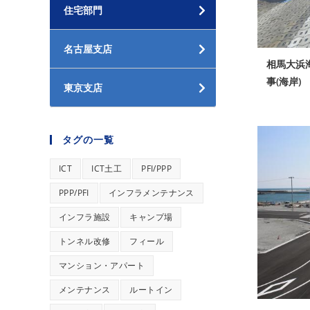
住宅部門
名古屋支店
相馬大浜
事(海岸)
東京支店
タグの一覧
ICT
ICT土工
PFI/PPP
PPP/PFI
インフラメンテナンス
インフラ施設
キャンプ場
トンネル改修
フィール
マンション・アパート
メンテナンス
ルートイン