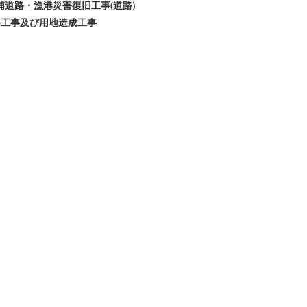
浦道路・漁港災害復旧工事(道路)
道路工事及び用地造成工事