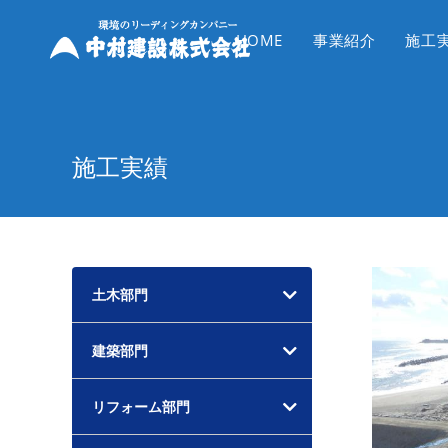
コ
ン
HOME
事業紹介
施工
テ
ン
ツ
へ
施工実績
ス
キ
ッ
プ
土木部門
建築部門
リフォーム部門