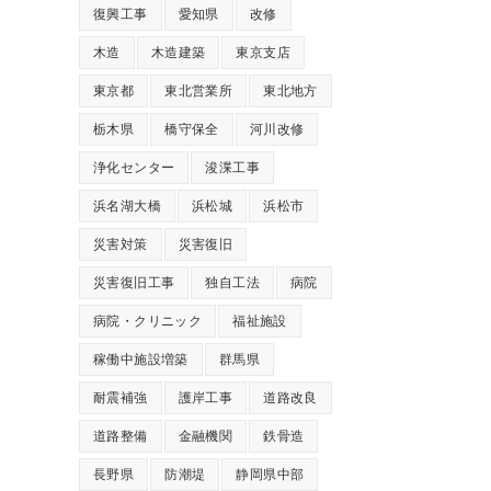
復興工事
愛知県
改修
木造
木造建築
東京支店
東京都
東北営業所
東北地方
栃木県
橋守保全
河川改修
浄化センター
浚渫工事
浜名湖大橋
浜松城
浜松市
災害対策
災害復旧
災害復旧工事
独自工法
病院
病院・クリニック
福祉施設
稼働中施設増築
群馬県
耐震補強
護岸工事
道路改良
道路整備
金融機関
鉄骨造
長野県
防潮堤
静岡県中部