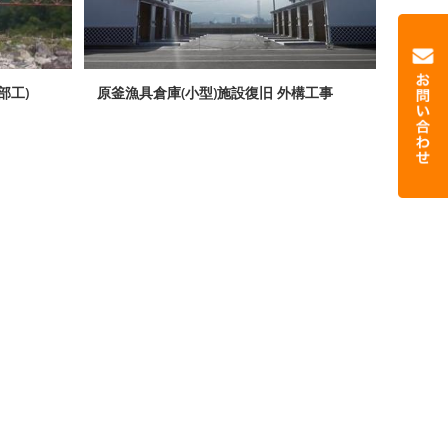
部工)
原釜漁具倉庫(小型)施設復旧 外構工事