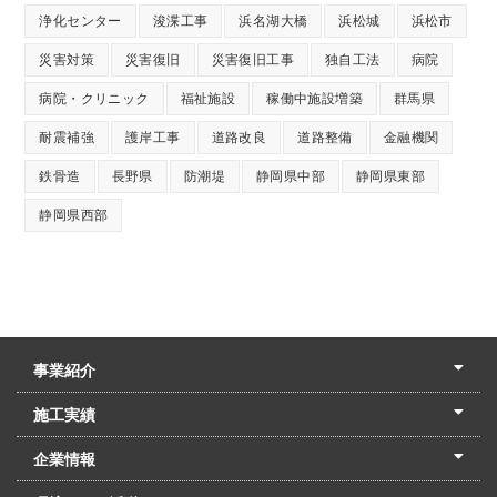
浄化センター
浚渫工事
浜名湖大橋
浜松城
浜松市
災害対策
災害復旧
災害復旧工事
独自工法
病院
病院・クリニック
福祉施設
稼働中施設増築
群馬県
耐震補強
護岸工事
道路改良
道路整備
金融機関
鉄骨造
長野県
防潮堤
静岡県中部
静岡県東部
静岡県西部
事業紹介
土木本部
建築本部
PPP・PFI
リフォーム・リノベーション
中村建設の家
施工実績
土木部門
建築部門
リフォーム部門
住宅部門
名古屋支店
東京支店
企業情報
会社概要
経営理念
沿革
リクルート
最新情報
お問合せ