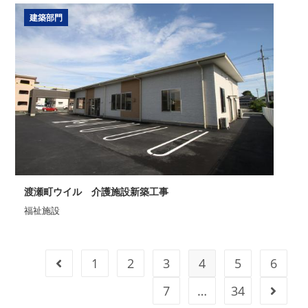
建築部門
渡瀬町ウイル 介護施設新築工事
福祉施設
1
2
3
4
5
6
前のページヘ
7
…
34
次のペ