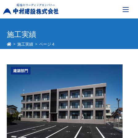
コ
ン
施工実績
テ
>
施工実績
>
ページ 4
ン
ツ
へ
ス
建築部門
キ
ッ
プ