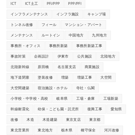
ICT
ICT土工
PFI/PPP
PPP/PFI
インフラメンテナンス
インフラ施設
キャンプ場
トンネル改修
フィール
マンション・アパート
メンテナンス
ルートイン
中国地方
九州地方
事務所・オフィス
事務所新築
事務所新築工事
事故対策
企画設計
伊東市
公共施設
北陸地方
北陸新幹線
原田橋
名古屋支店
商業施設
地下道閉塞
塗装改修
増築
増築工事
大空間
大空間建築
宿泊施設・ホテル
寺社・仏閣
小学校・中学校・高校
岐阜県
工場・倉庫
工場新築
幹線耐震化
幼保・こども園・託児所
復興工事
愛知県
改修
木造
木造建築
東京支店
東京都
東北営業所
東北地方
栃木県
橋守保全
河川改修