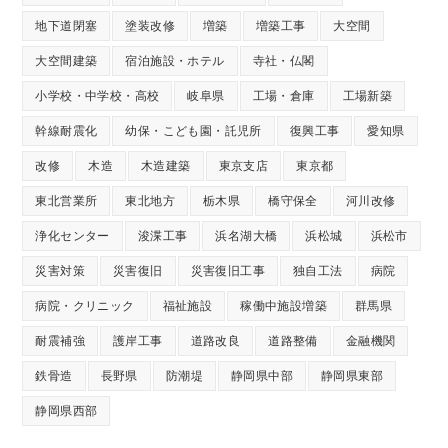
地下道閉塞
塗装改修
増築
増築工事
大空間
大空間建築
宿泊施設・ホテル
寺社・仏閣
小学校・中学校・高校
岐阜県
工場・倉庫
工場新築
幹線耐震化
幼保・こども園・託児所
復興工事
愛知県
改修
木造
木造建築
東京支店
東京都
東北営業所
東北地方
栃木県
橋守保全
河川改修
浄化センター
浚渫工事
浜名湖大橋
浜松城
浜松市
災害対策
災害復旧
災害復旧工事
独自工法
病院
病院・クリニック
福祉施設
稼働中施設増築
群馬県
耐震補強
護岸工事
道路改良
道路整備
金融機関
鉄骨造
長野県
防潮堤
静岡県中部
静岡県東部
静岡県西部