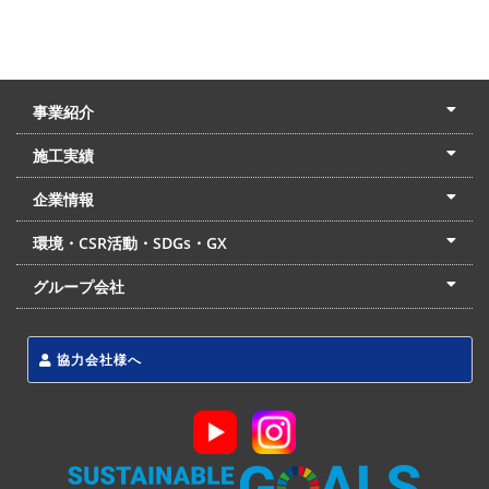
事業紹介
土木本部
建築本部
PPP・PFI
リフォーム・リノベーション
中村建設の家
施工実績
土木部門
建築部門
リフォーム部門
住宅部門
名古屋支店
東京支店
企業情報
会社概要
経営理念
沿革
リクルート
最新情報
お問合せ
環境・CSR活動・SDGs・GX
LSS流動化処理工法
CSR・SDGs・GX
発電事業
次世代ZEBオフィス
グループ会社
東海アーバン開発(株)
(株)フィールド・サービス
東海防災(株)
協力会社様へ