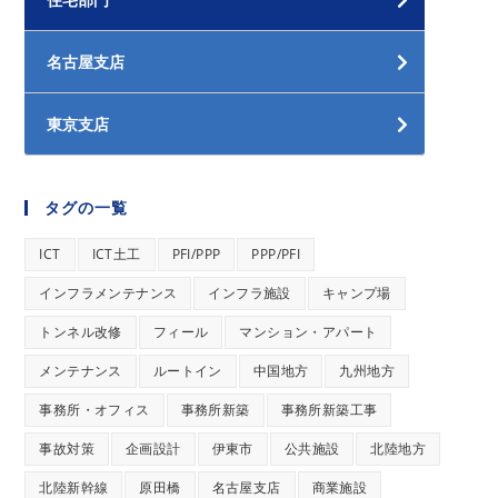
名古屋支店
東京支店
タグの一覧
ICT
ICT土工
PFI/PPP
PPP/PFI
インフラメンテナンス
インフラ施設
キャンプ場
トンネル改修
フィール
マンション・アパート
メンテナンス
ルートイン
中国地方
九州地方
事務所・オフィス
事務所新築
事務所新築工事
事故対策
企画設計
伊東市
公共施設
北陸地方
北陸新幹線
原田橋
名古屋支店
商業施設