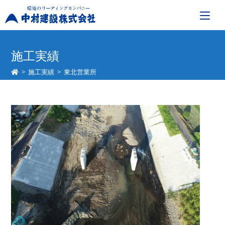
コ
ン
施工実績
テ
>
施工実績
>
東北営業所
ン
ツ
へ
ス
キ
ッ
プ