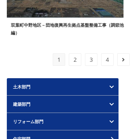
双葉町中野地区－団地復興再生拠点基盤整備工事（調節池
編）
1
2
3
4
次のペ
土木部門
建築部門
リフォーム部門
住宅部門