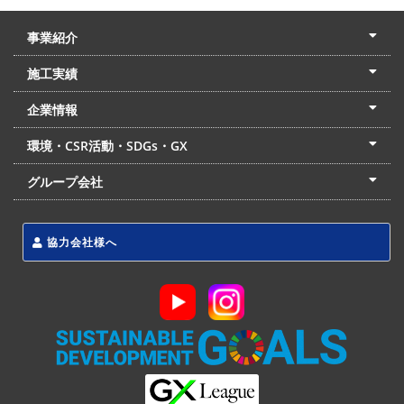
事業紹介
土木本部
建築本部
PPP・PFI
リフォーム・リノベーション
中村建設の家
施工実績
土木部門
建築部門
リフォーム部門
住宅部門
名古屋支店
東京支店
企業情報
会社概要
経営理念
沿革
リクルート
最新情報
お問合せ
環境・CSR活動・SDGs・GX
LSS流動化処理工法
CSR・SDGs・GX
発電事業
次世代ZEBオフィス
グループ会社
東海アーバン開発(株)
(株)フィールド・サービス
東海防災(株)
協力会社様へ