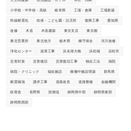
小学校・中学校・高校
岐阜県
工場・倉庫
工場新築
幹線耐震化
幼保・こども園・託児所
復興工事
愛知県
改修
木造
木造建築
東京支店
東京都
東北営業所
東北地方
栃木県
橋守保全
河川改修
浄化センター
浚渫工事
浜名湖大橋
浜松城
浜松市
災害対策
災害復旧
災害復旧工事
独自工法
病院
病院・クリニック
福祉施設
稼働中施設増築
群馬県
耐震補強
護岸工事
道路改良
道路整備
金融機関
鉄骨造
長野県
防潮堤
静岡県中部
静岡県東部
静岡県西部