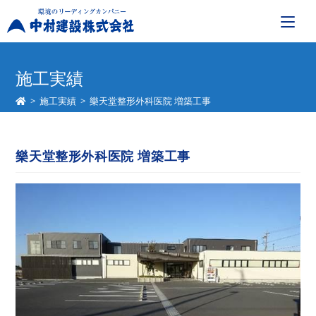
コ
ン
施工実績
テ
>
施工実績
>
樂天堂整形外科医院 増築工事
ン
ツ
へ
樂天堂整形外科医院 増築工事
ス
キ
ッ
プ