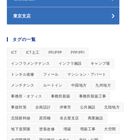
東京支店
タグの一覧
ICT
ICT土工
PFI/PPP
PPP/PFI
インフラメンテナンス
インフラ施設
キャンプ場
トンネル改修
フィール
マンション・アパート
メンテナンス
ルートイン
中国地方
九州地方
事務所・オフィス
事務所新築
事務所新築工事
事故対策
企画設計
伊東市
公共施設
北陸地方
北陸新幹線
原田橋
名古屋支店
商業施設
地下道閉塞
塗装改修
増築
増築工事
大空間
大空間建築
宿泊施設・ホテル
寺社・仏閣