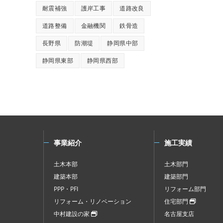
耐震補強
護岸工事
道路改良
道路整備
金融機関
鉄骨造
長野県
防潮堤
静岡県中部
静岡県東部
静岡県西部
事業紹介
施工実績
土木本部
土木部門
建築本部
建築部門
PPP・PFI
リフォーム部門
リフォーム・リノベーション
住宅部門
中村建設の家
名古屋支店