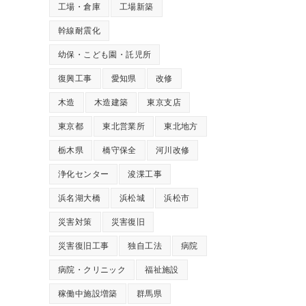
工場・倉庫
工場新築
幹線耐震化
幼保・こども園・託児所
復興工事
愛知県
改修
木造
木造建築
東京支店
東京都
東北営業所
東北地方
栃木県
橋守保全
河川改修
浄化センター
浚渫工事
浜名湖大橋
浜松城
浜松市
災害対策
災害復旧
災害復旧工事
独自工法
病院
病院・クリニック
福祉施設
稼働中施設増築
群馬県