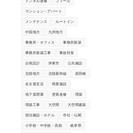
トンネル改修
フィール
マンション・アパート
メンテナンス
ルートイン
中国地方
九州地方
事務所・オフィス
事務所新築
事務所新築工事
事故対策
企画設計
伊東市
公共施設
北陸地方
北陸新幹線
原田橋
名古屋支店
商業施設
地下道閉塞
塗装改修
増築
増築工事
大空間
大空間建築
宿泊施設・ホテル
寺社・仏閣
小学校・中学校・高校
岐阜県