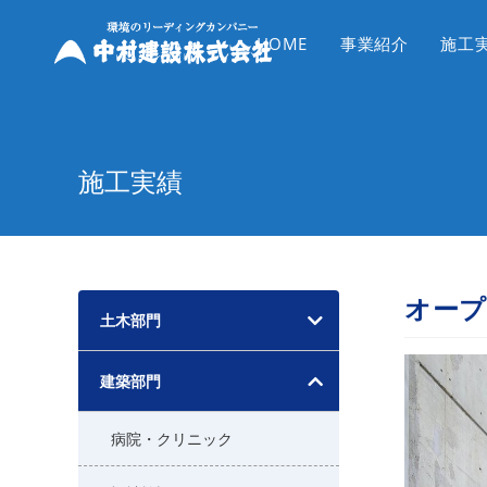
コ
ン
HOME
事業紹介
施工
テ
ン
ツ
へ
施工実績
ス
キ
ッ
プ
オープ
土木部門
建築部門
病院・クリニック