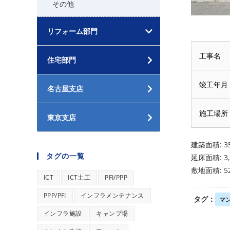
その他
リフォーム部門
工事名
住宅部門
竣工年月
名古屋支店
施工場所
東京支店
建築面積: 35
タグの一覧
延床面積: 3,
敷地面積: 52
ICT
ICT土工
PFI/PPP
PPP/PFI
インフラメンテナンス
タグ：
マ
インフラ施設
キャンプ場