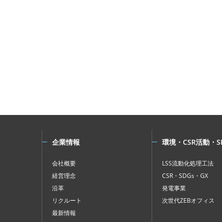
企業情報
環境・CSR活動・S
会社概要
LSS流動化処理工法
経営理念
CSR・SDGs・GX
沿革
発電事業
リクルート
次世代ZEBオフィス
最新情報