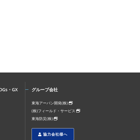
DGs・GX
グループ会社
東海アーバン開発(株)
(株)フィールド・サービス
東海防災(株)
協力会社様へ