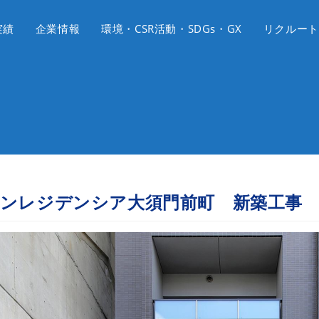
実績
企業情報
環境・CSR活動・SDGs・GX
リクルート
ンレジデンシア大須門前町 新築工事