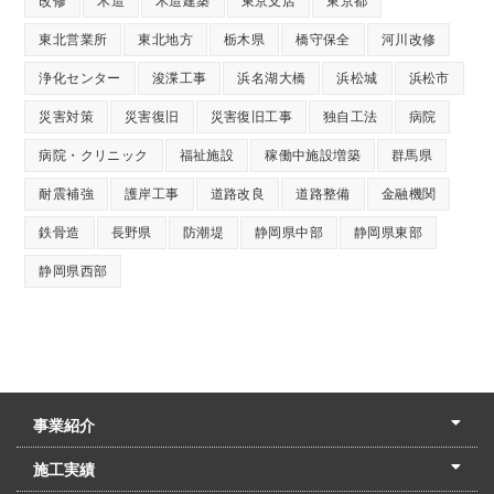
改修
木造
木造建築
東京支店
東京都
東北営業所
東北地方
栃木県
橋守保全
河川改修
浄化センター
浚渫工事
浜名湖大橋
浜松城
浜松市
災害対策
災害復旧
災害復旧工事
独自工法
病院
病院・クリニック
福祉施設
稼働中施設増築
群馬県
耐震補強
護岸工事
道路改良
道路整備
金融機関
鉄骨造
長野県
防潮堤
静岡県中部
静岡県東部
静岡県西部
事業紹介
土木本部
建築本部
PPP・PFI
リフォーム・リノベーション
中村建設の家
施工実績