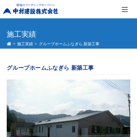
コ
ン
施工実績
テ
>
施工実績
>
グループホームふなぎら 新築工事
ン
ツ
へ
グループホームふなぎら 新築工事
ス
キ
ッ
プ