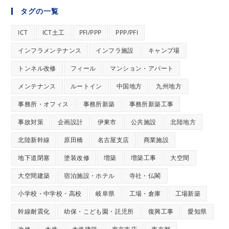
タグの一覧
ICT
ICT土工
PFI/PPP
PPP/PFI
インフラメンテナンス
インフラ施設
キャンプ場
トンネル改修
フィール
マンション・アパート
メンテナンス
ルートイン
中国地方
九州地方
事務所・オフィス
事務所新築
事務所新築工事
事故対策
企画設計
伊東市
公共施設
北陸地方
北陸新幹線
原田橋
名古屋支店
商業施設
地下道閉塞
塗装改修
増築
増築工事
大空間
大空間建築
宿泊施設・ホテル
寺社・仏閣
小学校・中学校・高校
岐阜県
工場・倉庫
工場新築
幹線耐震化
幼保・こども園・託児所
復興工事
愛知県