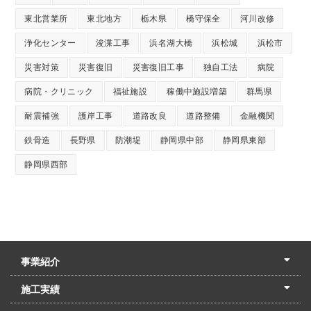
東北営業所
東北地方
栃木県
橋守保全
河川改修
浄化センター
浚渫工事
浜名湖大橋
浜松城
浜松市
災害対策
災害復旧
災害復旧工事
独自工法
病院
病院・クリニック
福祉施設
稼働中施設増築
群馬県
耐震補強
護岸工事
道路改良
道路整備
金融機関
鉄骨造
長野県
防潮堤
静岡県中部
静岡県東部
静岡県西部
事業紹介
土木本部
建築本部
PPP・PFI
リフォーム・リノベーション
中村建設の家
施工実績