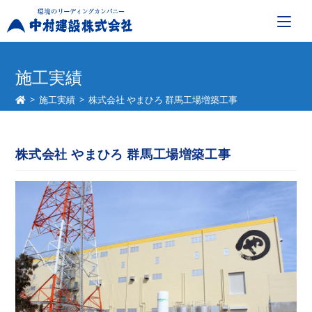
コ
ン
施工実績
テ
>
施工実績
>
株式会社 やまひろ 群馬工場増築工事
ン
ツ
へ
株式会社 やまひろ 群馬工場増築工事
ス
キ
ッ
プ