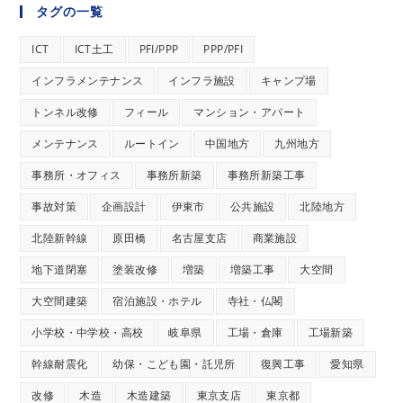
タグの一覧
ICT
ICT土工
PFI/PPP
PPP/PFI
インフラメンテナンス
インフラ施設
キャンプ場
トンネル改修
フィール
マンション・アパート
メンテナンス
ルートイン
中国地方
九州地方
事務所・オフィス
事務所新築
事務所新築工事
事故対策
企画設計
伊東市
公共施設
北陸地方
北陸新幹線
原田橋
名古屋支店
商業施設
地下道閉塞
塗装改修
増築
増築工事
大空間
大空間建築
宿泊施設・ホテル
寺社・仏閣
小学校・中学校・高校
岐阜県
工場・倉庫
工場新築
幹線耐震化
幼保・こども園・託児所
復興工事
愛知県
改修
木造
木造建築
東京支店
東京都