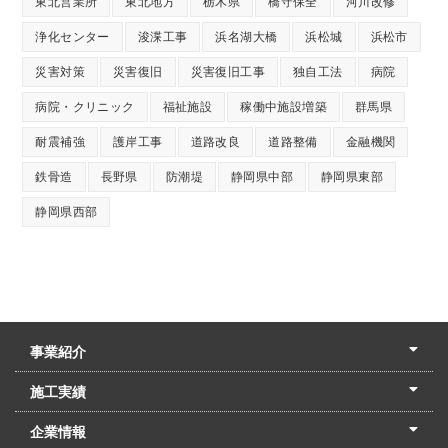
東北営業所
東北地方
栃木県
橋守保全
河川改修
浄化センター
浚渫工事
浜名湖大橋
浜松城
浜松市
災害対策
災害復旧
災害復旧工事
独自工法
病院
病院・クリニック
福祉施設
稼働中施設増築
群馬県
耐震補強
護岸工事
道路改良
道路整備
金融機関
鉄骨造
長野県
防潮堤
静岡県中部
静岡県東部
静岡県西部
事業紹介
土木本部
建築本部
PPP・PFI
リフォーム・リノベーション
中村建設の家
施工実績
土木部門
建築部門
リフォーム部門
住宅部門
名古屋支店
東京支店
企業情報