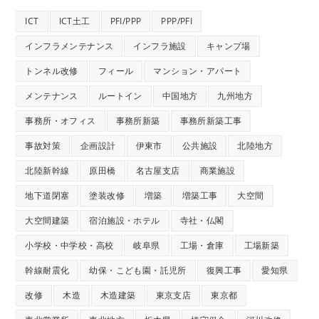
ICT
ICT土工
PFI/PPP
PPP/PFI
インフラメンテナンス
インフラ施設
キャンプ場
トンネル改修
フィール
マンション・アパート
メンテナンス
ルートイン
中国地方
九州地方
事務所・オフィス
事務所新築
事務所新築工事
事故対策
企画設計
伊東市
公共施設
北陸地方
北陸新幹線
原田橋
名古屋支店
商業施設
地下道閉塞
塗装改修
増築
増築工事
大空間
大空間建築
宿泊施設・ホテル
寺社・仏閣
小学校・中学校・高校
岐阜県
工場・倉庫
工場新築
幹線耐震化
幼保・こども園・託児所
復興工事
愛知県
改修
木造
木造建築
東京支店
東京都