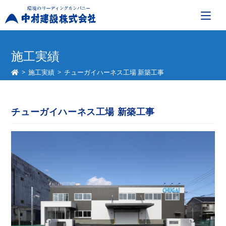
コ
ン
施工実績
テ
>
施工実績
>
チューガイハーネス工場 新築工事
ン
ツ
へ
チューガイハーネス工場 新築工事
ス
キ
ッ
プ