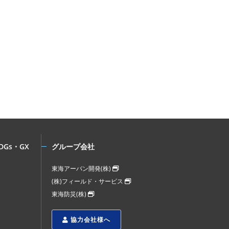
DGs・GX
グループ会社
東海アーバン開発(株)
(株)フィールド・サービス
東海防災(株)
協力会社様へ