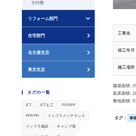
その他
リフォーム部門
工事名
住宅部門
竣工年月
名古屋支店
施工場所
東京支店
建築面積: 29
タグの一覧
延床面積: 28
敷地面積: 97
ICT
ICT土工
PFI/PPP
PPP/PFI
インフラメンテナンス
タグ：
事
インフラ施設
キャンプ場