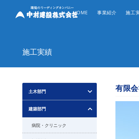
コ
ン
HOME
事業紹介
施工
テ
ン
ツ
へ
施工実績
ス
キ
ッ
プ
有限会
土木部門
建築部門
病院・クリニック