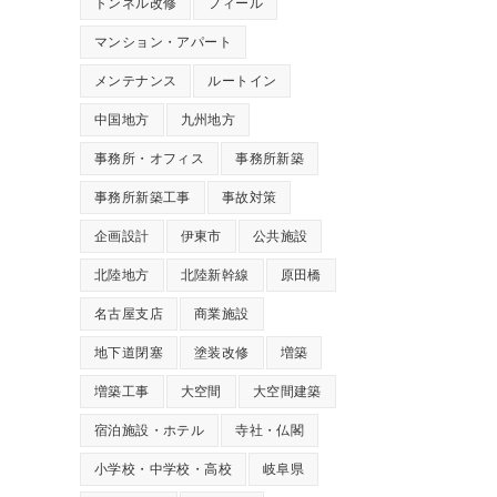
トンネル改修
フィール
マンション・アパート
メンテナンス
ルートイン
中国地方
九州地方
事務所・オフィス
事務所新築
事務所新築工事
事故対策
企画設計
伊東市
公共施設
北陸地方
北陸新幹線
原田橋
名古屋支店
商業施設
地下道閉塞
塗装改修
増築
増築工事
大空間
大空間建築
宿泊施設・ホテル
寺社・仏閣
小学校・中学校・高校
岐阜県