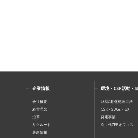
企業情報
環境・CSR活動・S
会社概要
LSS流動化処理工法
経営理念
CSR・SDGs・GX
沿革
発電事業
リクルート
次世代ZEBオフィス
最新情報