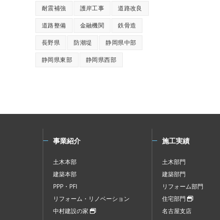
耐震補強
護岸工事
道路改良
道路整備
金融機関
鉄骨造
長野県
防潮堤
静岡県中部
静岡県東部
静岡県西部
事業紹介
施工実績
土木本部
土木部門
建築本部
建築部門
PPP・PFI
リフォーム部門
リフォーム・リノベーション
住宅部門
中村建設の家
名古屋支店