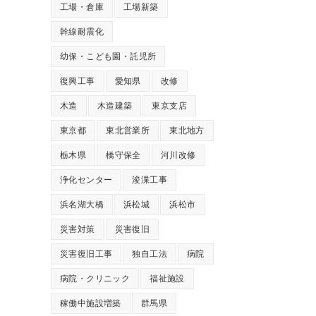
工場・倉庫
工場新築
幹線耐震化
幼保・こども園・託児所
復興工事
愛知県
改修
木造
木造建築
東京支店
東京都
東北営業所
東北地方
栃木県
橋守保全
河川改修
浄化センター
浚渫工事
浜名湖大橋
浜松城
浜松市
災害対策
災害復旧
災害復旧工事
独自工法
病院
病院・クリニック
福祉施設
稼働中施設増築
群馬県