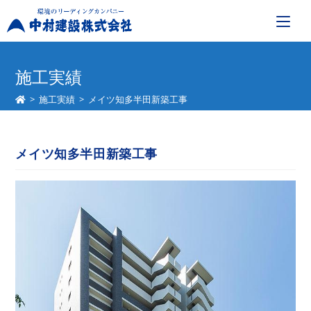
コ
ン
施工実績
テ
>
施工実績
>
メイツ知多半田新築工事
ン
ツ
へ
メイツ知多半田新築工事
ス
キ
ッ
プ