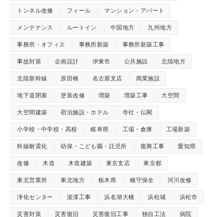
トンネル改修
フィール
マンション・アパート
メンテナンス
ルートイン
中国地方
九州地方
事務所・オフィス
事務所新築
事務所新築工事
事故対策
企画設計
伊東市
公共施設
北陸地方
北陸新幹線
原田橋
名古屋支店
商業施設
地下道閉塞
塗装改修
増築
増築工事
大空間
大空間建築
宿泊施設・ホテル
寺社・仏閣
小学校・中学校・高校
岐阜県
工場・倉庫
工場新築
幹線耐震化
幼保・こども園・託児所
復興工事
愛知県
改修
木造
木造建築
東京支店
東京都
東北営業所
東北地方
栃木県
橋守保全
河川改修
浄化センター
浚渫工事
浜名湖大橋
浜松城
浜松市
災害対策
災害復旧
災害復旧工事
独自工法
病院