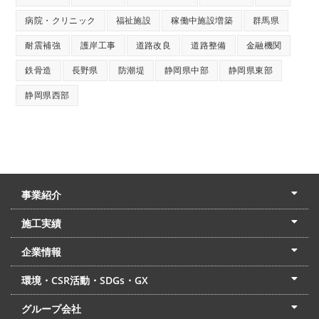
病院・クリニック
福祉施設
稼働中施設増築
群馬県
耐震補強
護岸工事
道路改良
道路整備
金融機関
鉄骨造
長野県
防潮堤
静岡県中部
静岡県東部
静岡県西部
事業紹介
土木本部
建築本部
PPP・PFI
リフォーム・リノベーション
中村建設の家
施工実績
土木部門
建築部門
リフォーム部門
住宅部門
名古屋支店
東京支店
企業情報
会社概要
経営理念
沿革
リクルート
最新情報
お問合せ
環境・CSR活動・SDGs・GX
LSS流動化処理工法
CSR・SDGs・GX
発電事業
次世代ZEBオフィス
グループ会社