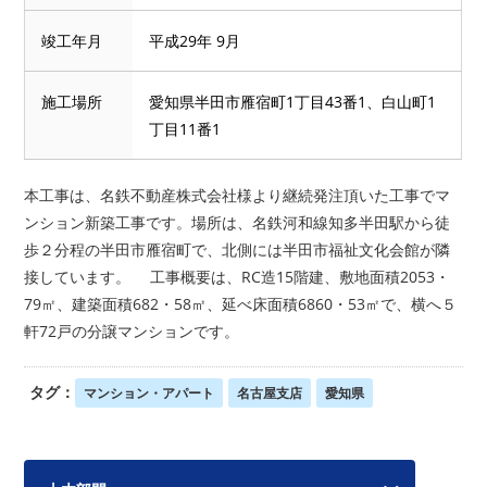
竣工年月
平成29年 9月
施工場所
愛知県半田市雁宿町1丁目43番1、白山町1
丁目11番1
本工事は、名鉄不動産株式会社様より継続発注頂いた工事でマ
ンション新築工事です。場所は、名鉄河和線知多半田駅から徒
歩２分程の半田市雁宿町で、北側には半田市福祉文化会館が隣
接しています。 工事概要は、RC造15階建、敷地面積2053・
79㎡、建築面積682・58㎡、延べ床面積6860・53㎡で、横へ５
軒72戸の分譲マンションです。
タグ：
マンション・アパート
名古屋支店
愛知県