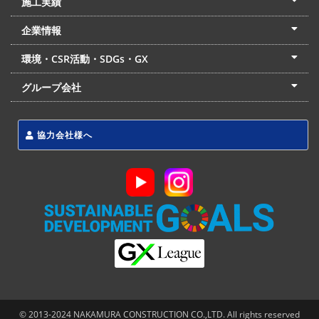
施工実績
土木部門
建築部門
リフォーム部門
住宅部門
名古屋支店
東京支店
企業情報
会社概要
経営理念
沿革
リクルート
最新情報
お問合せ
環境・CSR活動・SDGs・GX
LSS流動化処理工法
CSR・SDGs・GX
発電事業
次世代ZEBオフィス
グループ会社
東海アーバン開発(株)
(株)フィールド・サービス
東海防災(株)
協力会社様へ
© 2013-2024 NAKAMURA CONSTRUCTION CO.,LTD. All rights reserved