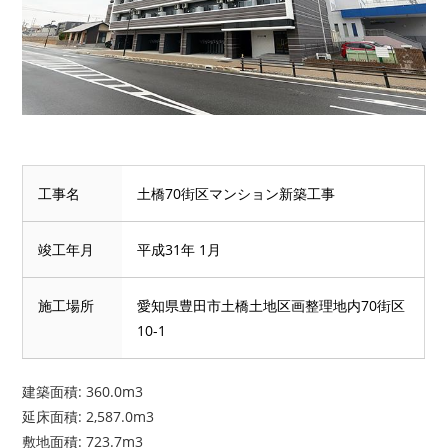
工事名
土橋70街区マンション新築工事
竣工年月
平成31年 1月
施工場所
愛知県豊田市土橋土地区画整理地内70街区
10-1
建築面積: 360.0m3
延床面積: 2,587.0m3
敷地面積: 723.7m3