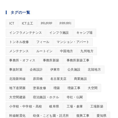
タグの一覧
ICT
ICT土工
PFI/PPP
PPP/PFI
インフラメンテナンス
インフラ施設
キャンプ場
トンネル改修
フィール
マンション・アパート
メンテナンス
ルートイン
中国地方
九州地方
事務所・オフィス
事務所新築
事務所新築工事
事故対策
企画設計
伊東市
公共施設
北陸地方
北陸新幹線
原田橋
名古屋支店
商業施設
地下道閉塞
塗装改修
増築
増築工事
大空間
大空間建築
宿泊施設・ホテル
寺社・仏閣
小学校・中学校・高校
岐阜県
工場・倉庫
工場新築
幹線耐震化
幼保・こども園・託児所
復興工事
愛知県