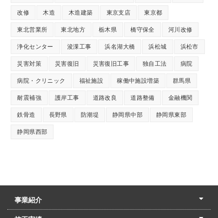
改修
木造
木造建築
東京支店
東京都
東北営業所
東北地方
栃木県
橋守保全
河川改修
浄化センター
浚渫工事
浜名湖大橋
浜松城
浜松市
災害対策
災害復旧
災害復旧工事
独自工法
病院
病院・クリニック
福祉施設
稼働中施設増築
群馬県
耐震補強
護岸工事
道路改良
道路整備
金融機関
鉄骨造
長野県
防潮堤
静岡県中部
静岡県東部
静岡県西部
事業紹介
土木本部
建築本部
PPP・PFI
リフォーム・リノベーション
中村建設の家