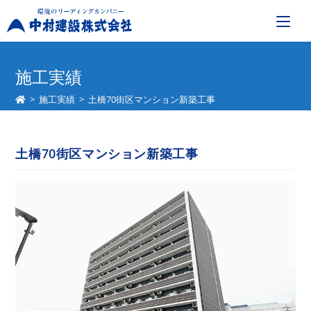
コ
ン
施工実績
テ
>
施工実績
>
土橋70街区マンション新築工事
ン
ツ
へ
土橋70街区マンション新築工事
ス
キ
ッ
プ