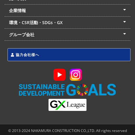
土木部門
建築部門
リフォーム部門
住宅部門
名古屋支店
東京支店
企業情報
会社概要
経営理念
沿革
リクルート
最新情報
お問合せ
環境・CSR活動・SDGs・GX
LSS流動化処理工法
CSR・SDGs・GX
発電事業
次世代ZEBオフィス
グループ会社
東海アーバン開発(株)
(株)フィールド・サービス
東海防災(株)
協力会社様へ
© 2013-2024 NAKAMURA CONSTRUCTION CO.,LTD. All rights reserved