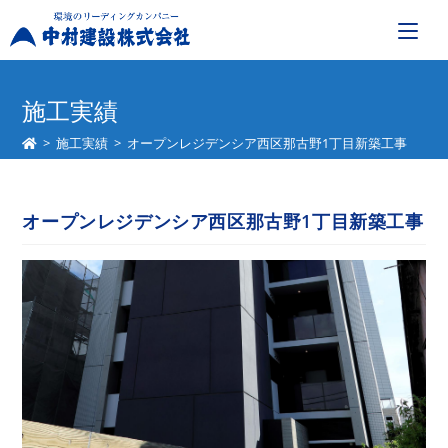
コ
ン
施工実績
テ
>
施工実績
>
オープンレジデンシア西区那古野1丁目新築工事
ン
ツ
へ
オープンレジデンシア西区那古野1丁目新築工事
ス
キ
ッ
プ