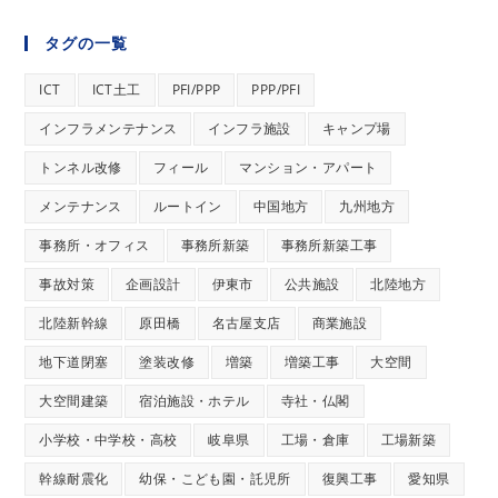
タグの一覧
ICT
ICT土工
PFI/PPP
PPP/PFI
インフラメンテナンス
インフラ施設
キャンプ場
トンネル改修
フィール
マンション・アパート
メンテナンス
ルートイン
中国地方
九州地方
事務所・オフィス
事務所新築
事務所新築工事
事故対策
企画設計
伊東市
公共施設
北陸地方
北陸新幹線
原田橋
名古屋支店
商業施設
地下道閉塞
塗装改修
増築
増築工事
大空間
大空間建築
宿泊施設・ホテル
寺社・仏閣
小学校・中学校・高校
岐阜県
工場・倉庫
工場新築
幹線耐震化
幼保・こども園・託児所
復興工事
愛知県