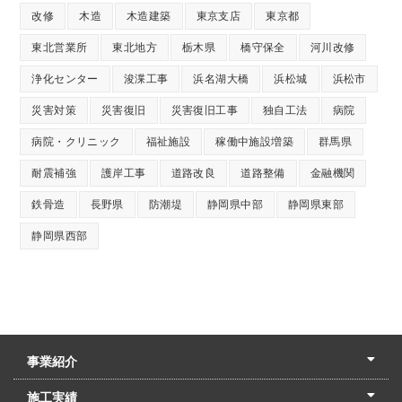
改修
木造
木造建築
東京支店
東京都
東北営業所
東北地方
栃木県
橋守保全
河川改修
浄化センター
浚渫工事
浜名湖大橋
浜松城
浜松市
災害対策
災害復旧
災害復旧工事
独自工法
病院
病院・クリニック
福祉施設
稼働中施設増築
群馬県
耐震補強
護岸工事
道路改良
道路整備
金融機関
鉄骨造
長野県
防潮堤
静岡県中部
静岡県東部
静岡県西部
事業紹介
土木本部
建築本部
PPP・PFI
リフォーム・リノベーション
中村建設の家
施工実績