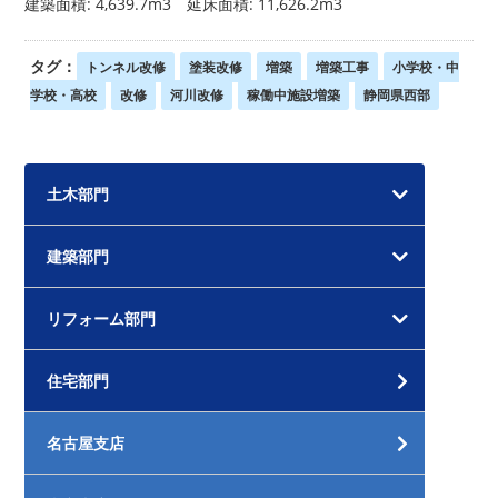
建築面積: 4,639.7m3 延床面積: 11,626.2m3
タグ：
トンネル改修
塗装改修
増築
増築工事
小学校・中
学校・高校
改修
河川改修
稼働中施設増築
静岡県西部
土木部門
建築部門
リフォーム部門
住宅部門
名古屋支店