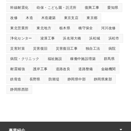
幹線耐震化
幼保・こども園・託児所
復興工事
愛知県
改修
木造
木造建築
東京支店
東京都
東北営業所
東北地方
栃木県
橋守保全
河川改修
浄化センター
浚渫工事
浜名湖大橋
浜松城
浜松市
災害対策
災害復旧
災害復旧工事
独自工法
病院
病院・クリニック
福祉施設
稼働中施設増築
群馬県
耐震補強
護岸工事
道路改良
道路整備
金融機関
鉄骨造
長野県
防潮堤
静岡県中部
静岡県東部
静岡県西部
事業紹介