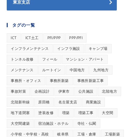
東京支店
タグの一覧
ICT
ICT土工
PFI/PPP
PPP/PFI
インフラメンテナンス
インフラ施設
キャンプ場
トンネル改修
フィール
マンション・アパート
メンテナンス
ルートイン
中国地方
九州地方
事務所・オフィス
事務所新築
事務所新築工事
事故対策
企画設計
伊東市
公共施設
北陸地方
北陸新幹線
原田橋
名古屋支店
商業施設
地下道閉塞
塗装改修
増築
増築工事
大空間
大空間建築
宿泊施設・ホテル
寺社・仏閣
小学校・中学校・高校
岐阜県
工場・倉庫
工場新築