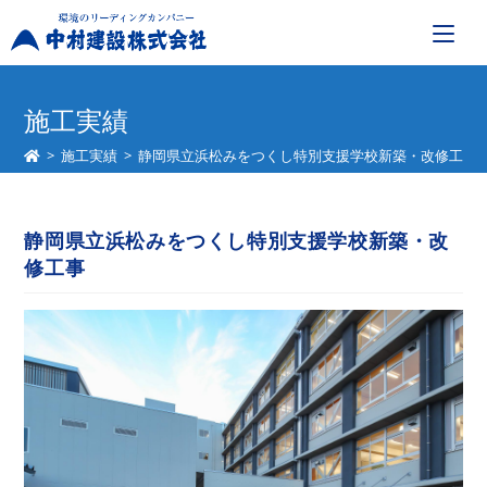
コ
ン
施工実績
テ
>
施工実績
>
静岡県立浜松みをつくし特別支援学校新築・改修工事
ン
ツ
へ
静岡県立浜松みをつくし特別支援学校新築・改
ス
修工事
キ
ッ
プ