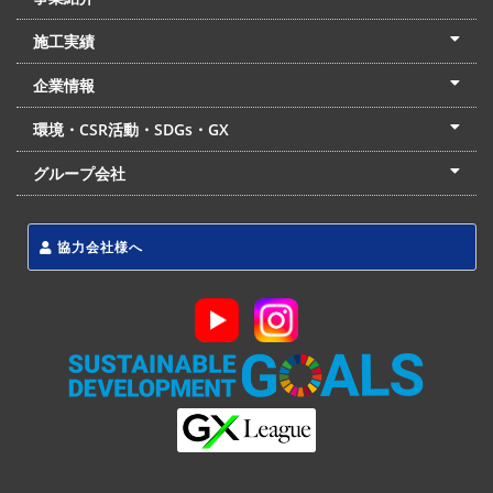
土木本部
建築本部
PPP・PFI
リフォーム・リノベーション
中村建設の家
施工実績
土木部門
建築部門
リフォーム部門
住宅部門
名古屋支店
東京支店
企業情報
会社概要
経営理念
沿革
リクルート
最新情報
お問合せ
環境・CSR活動・SDGs・GX
LSS流動化処理工法
CSR・SDGs・GX
発電事業
次世代ZEBオフィス
グループ会社
東海アーバン開発(株)
(株)フィールド・サービス
東海防災(株)
協力会社様へ