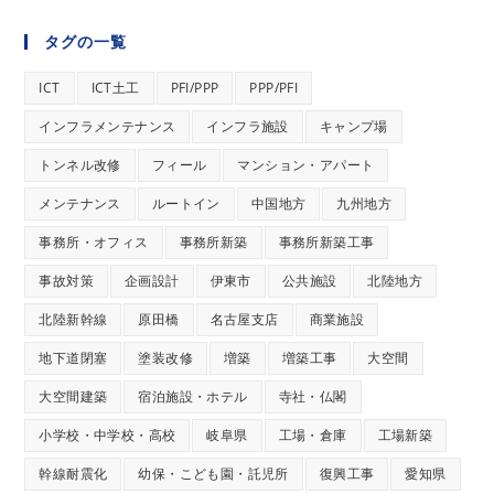
タグの一覧
ICT
ICT土工
PFI/PPP
PPP/PFI
インフラメンテナンス
インフラ施設
キャンプ場
トンネル改修
フィール
マンション・アパート
メンテナンス
ルートイン
中国地方
九州地方
事務所・オフィス
事務所新築
事務所新築工事
事故対策
企画設計
伊東市
公共施設
北陸地方
北陸新幹線
原田橋
名古屋支店
商業施設
地下道閉塞
塗装改修
増築
増築工事
大空間
大空間建築
宿泊施設・ホテル
寺社・仏閣
小学校・中学校・高校
岐阜県
工場・倉庫
工場新築
幹線耐震化
幼保・こども園・託児所
復興工事
愛知県