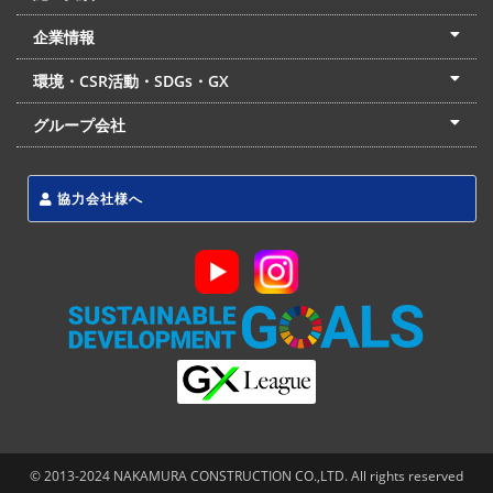
土木部門
建築部門
リフォーム部門
住宅部門
名古屋支店
東京支店
企業情報
会社概要
経営理念
沿革
リクルート
最新情報
お問合せ
環境・CSR活動・SDGs・GX
LSS流動化処理工法
CSR・SDGs・GX
発電事業
次世代ZEBオフィス
グループ会社
東海アーバン開発(株)
(株)フィールド・サービス
東海防災(株)
協力会社様へ
© 2013-2024 NAKAMURA CONSTRUCTION CO.,LTD. All rights reserved