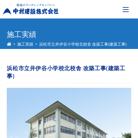
コ
ン
施工実績
テ
>
施工実績
>
浜松市立井伊谷小学校北校舎 改築工事(建築工事)
ン
ツ
へ
浜松市立井伊谷小学校北校舎 改築工事(建築工
ス
事)
キ
ッ
プ