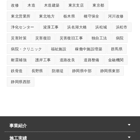
改修
木造
木造建築
東京支店
東京都
東北営業所
東北地方
栃木県
橋守保全
河川改修
浄化センター
浚渫工事
浜名湖大橋
浜松城
浜松市
災害対策
災害復旧
災害復旧工事
独自工法
病院
病院・クリニック
福祉施設
稼働中施設増築
群馬県
耐震補強
護岸工事
道路改良
道路整備
金融機関
鉄骨造
長野県
防潮堤
静岡県中部
静岡県東部
静岡県西部
事業紹介
土木本部
建築本部
PPP・PFI
リフォーム・リノベーション
中村建設の家
施工実績