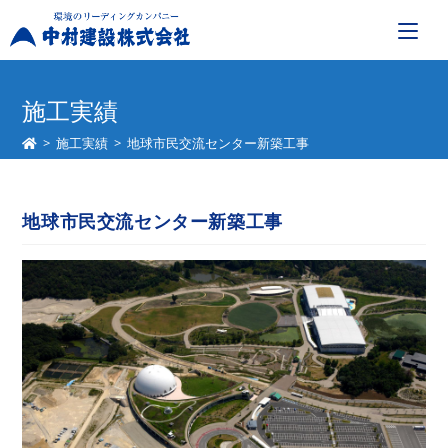
コ
ン
施工実績
テ
>
施工実績
>
地球市民交流センター新築工事
ン
ツ
へ
地球市民交流センター新築工事
ス
キ
ッ
プ