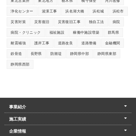
東北営業所
東北地方
栃木県
橋守保全
河川改修
浄化センター
浚渫工事
浜名湖大橋
浜松城
浜松市
災害対策
災害復旧
災害復旧工事
独自工法
病院
病院・クリニック
福祉施設
稼働中施設増築
群馬県
耐震補強
護岸工事
道路改良
道路整備
金融機関
鉄骨造
長野県
防潮堤
静岡県中部
静岡県東部
静岡県西部
事業紹介
土木本部
建築本部
PPP・PFI
リフォーム・リノベーション
中村建設の家
施工実績
土木部門
建築部門
リフォーム部門
住宅部門
名古屋支店
東京支店
企業情報