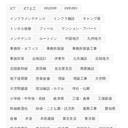
ICT
ICT土工
PFI/PPP
PPP/PFI
インフラメンテナンス
インフラ施設
キャンプ場
トンネル改修
フィール
マンション・アパート
メンテナンス
ルートイン
中国地方
九州地方
事務所・オフィス
事務所新築
事務所新築工事
事故対策
企画設計
伊東市
公共施設
北陸地方
北陸新幹線
原田橋
名古屋支店
商業施設
地下道閉塞
塗装改修
増築
増築工事
大空間
大空間建築
宿泊施設・ホテル
寺社・仏閣
小学校・中学校・高校
岐阜県
工場・倉庫
工場新築
幹線耐震化
幼保・こども園・託児所
復興工事
愛知県
改修
木造
木造建築
東京支店
東京都