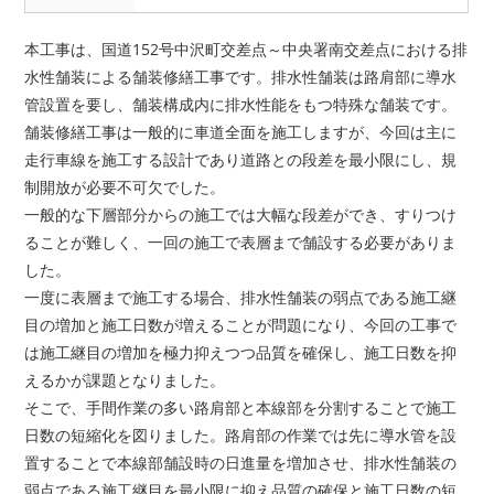
本工事は、国道152号中沢町交差点～中央署南交差点における排
水性舗装による舗装修繕工事です。排水性舗装は路肩部に導水
管設置を要し、舗装構成内に排水性能をもつ特殊な舗装です。
舗装修繕工事は一般的に車道全面を施工しますが、今回は主に
走行車線を施工する設計であり道路との段差を最小限にし、規
制開放が必要不可欠でした。
一般的な下層部分からの施工では大幅な段差ができ、すりつけ
ることが難しく、一回の施工で表層まで舗設する必要がありま
した。
一度に表層まで施工する場合、排水性舗装の弱点である施工継
目の増加と施工日数が増えることが問題になり、今回の工事で
は施工継目の増加を極力抑えつつ品質を確保し、施工日数を抑
えるかが課題となりました。
そこで、手間作業の多い路肩部と本線部を分割することで施工
日数の短縮化を図りました。路肩部の作業では先に導水管を設
置することで本線部舗設時の日進量を増加させ、排水性舗装の
弱点である施工継目を最小限に抑え品質の確保と施工日数の短