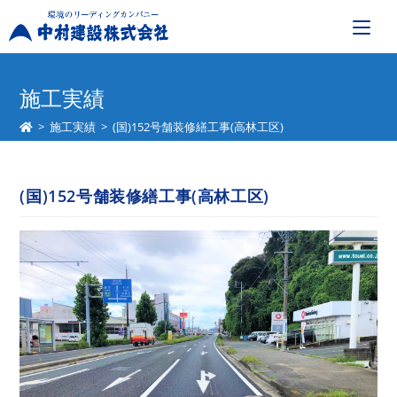
コ
ン
施工実績
テ
>
施工実績
>
(国)152号舗装修繕工事(高林工区)
ン
ツ
へ
(国)152号舗装修繕工事(高林工区)
ス
キ
ッ
プ