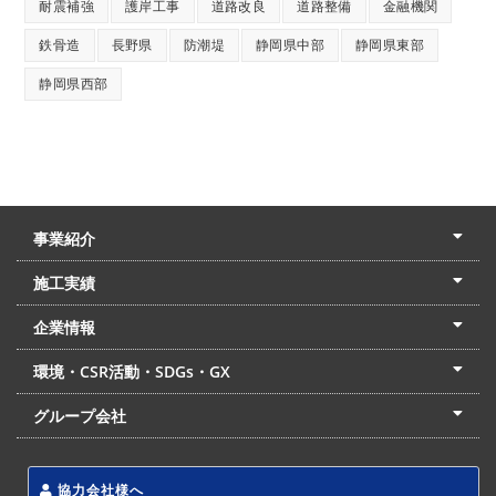
耐震補強
護岸工事
道路改良
道路整備
金融機関
鉄骨造
長野県
防潮堤
静岡県中部
静岡県東部
静岡県西部
事業紹介
土木本部
建築本部
PPP・PFI
リフォーム・リノベーション
中村建設の家
施工実績
土木部門
建築部門
リフォーム部門
住宅部門
名古屋支店
東京支店
企業情報
会社概要
経営理念
沿革
リクルート
最新情報
お問合せ
環境・CSR活動・SDGs・GX
LSS流動化処理工法
CSR・SDGs・GX
発電事業
次世代ZEBオフィス
グループ会社
東海アーバン開発(株)
(株)フィールド・サービス
東海防災(株)
協力会社様へ