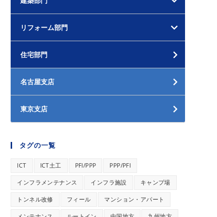
建築部門
リフォーム部門
住宅部門
名古屋支店
東京支店
タグの一覧
ICT
ICT土工
PFI/PPP
PPP/PFI
インフラメンテナンス
インフラ施設
キャンプ場
トンネル改修
フィール
マンション・アパート
メンテナンス
ルートイン
中国地方
九州地方