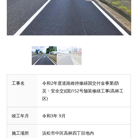
工事名
令和2年度道路維持修繕国交付金事業(防
災・安全交)(国)152号舗装修繕工事(高林工
区)
竣工年月
令和3年 9月
施工場所
浜松市中区高林四丁目地内