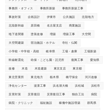
事務所・オフィス
事務所新築
事務所新築工事
事故対策
企画設計
伊東市
公共施設
北陸地方
北陸新幹線
原田橋
名古屋支店
商業施設
地下道閉塞
塗装改修
増築
増築工事
大空間
大空間建築
宿泊施設・ホテル
寺社・仏閣
小学校・中学校・高校
岐阜県
工場・倉庫
工場新築
幹線耐震化
幼保・こども園・託児所
復興工事
愛知県
改修
木造
木造建築
東京支店
東京都
東北営業所
東北地方
栃木県
橋守保全
河川改修
浄化センター
浚渫工事
浜名湖大橋
浜松城
浜松市
災害対策
災害復旧
災害復旧工事
独自工法
病院
病院・クリニック
福祉施設
稼働中施設増築
群馬県