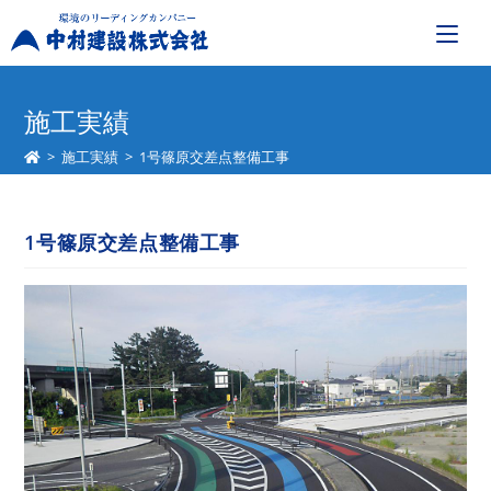
コ
ン
施工実績
テ
>
施工実績
>
1号篠原交差点整備工事
ン
ツ
へ
1号篠原交差点整備工事
ス
キ
ッ
プ