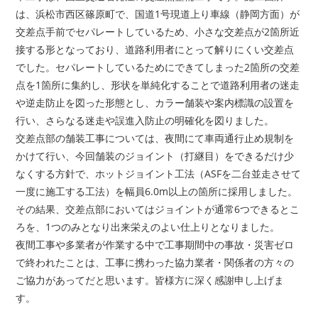
は、浜松市西区篠原町で、国道1号現道上り車線（静岡方面）が
交差点手前でセパレートしているため、小さな交差点が2箇所近
接する形となっており、道路利用者にとって解りにくい交差点
でした。セパレートしているためにできてしまった2箇所の交差
点を1箇所に集約し、形状を単純化することで道路利用者の迷走
や逆走防止を図った形態とし、カラー舗装や案内標識の設置を
行い、さらなる迷走や誤進入防止の明確化を図りました。
交差点部の舗装工事については、夜間にて車両通行止め規制を
かけて行い、今回舗装のジョイント（打継目）をできるだけ少
なくする方針で、ホットジョイント工法（ASFを二台並走させて
一度に施工する工法）を幅員6.0m以上の箇所に採用しました。
その結果、交差点部においてはジョイントが通常6つできるとこ
ろを、1つのみとなり出来栄えのよい仕上りとなりました。
夜間工事や多業者が作業する中で工事期間中の事故・災害ゼロ
で終われたことは、工事に携わった協力業者・関係者の方々の
ご協力があってだと思います。皆様方に深く感謝申し上げま
す。