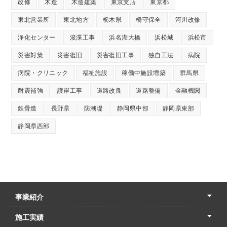
改修
木造
木造建築
東京支店
東京都
東北営業所
東北地方
栃木県
橋守保全
河川改修
浄化センター
浚渫工事
浜名湖大橋
浜松城
浜松市
災害対策
災害復旧
災害復旧工事
独自工法
病院
病院・クリニック
福祉施設
稼働中施設増築
群馬県
耐震補強
護岸工事
道路改良
道路整備
金融機関
鉄骨造
長野県
防潮堤
静岡県中部
静岡県東部
静岡県西部
事業紹介
土木本部
建築本部
PPP・PFI
リフォーム・リノベーション
中村建設の家
施工実績