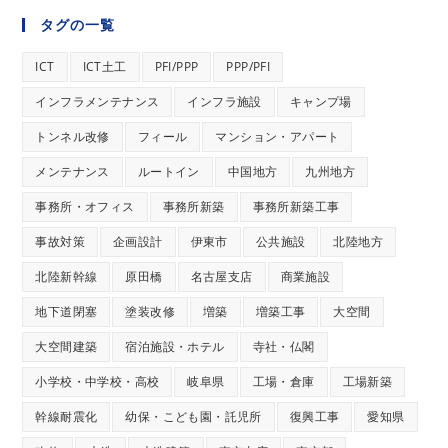
タグの一覧
ICT
ICT土工
PFI/PPP
PPP/PFI
インフラメンテナンス
インフラ施設
キャンプ場
トンネル改修
フィール
マンション・アパート
メンテナンス
ルートイン
中国地方
九州地方
事務所・オフィス
事務所新築
事務所新築工事
事故対策
企画設計
伊東市
公共施設
北陸地方
北陸新幹線
原田橋
名古屋支店
商業施設
地下道閉塞
塗装改修
増築
増築工事
大空間
大空間建築
宿泊施設・ホテル
寺社・仏閣
小学校・中学校・高校
岐阜県
工場・倉庫
工場新築
幹線耐震化
幼保・こども園・託児所
復興工事
愛知県