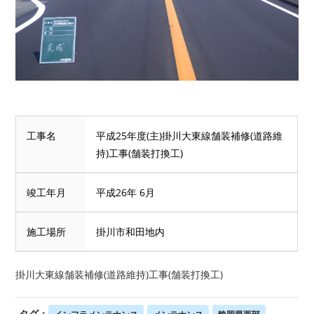
工事名
平成25年度(主)掛川大東線舗装補修(道路維
持)工事(舗装打換工)
竣工年月
平成26年 6月
施工場所
掛川市和田地内
掛川大東線舗装補修(道路維持)工事(舗装打換工)
タグ：