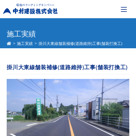
コ
ン
施工実績
テ
>
施工実績
>
掛川大東線舗装補修(道路維持)工事(舗装打換工)
ン
ツ
へ
掛川大東線舗装補修(道路維持)工事(舗装打換工)
ス
キ
ッ
プ