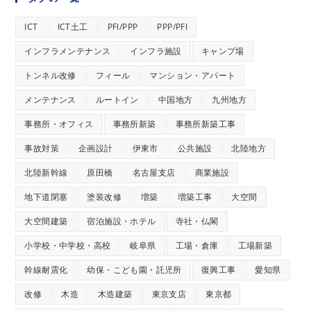
ICT
ICT土工
PFI/PPP
PPP/PFI
インフラメンテナンス
インフラ施設
キャンプ場
トンネル改修
フィール
マンション・アパート
メンテナンス
ルートイン
中国地方
九州地方
事務所・オフィス
事務所新築
事務所新築工事
事故対策
企画設計
伊東市
公共施設
北陸地方
北陸新幹線
原田橋
名古屋支店
商業施設
地下道閉塞
塗装改修
増築
増築工事
大空間
大空間建築
宿泊施設・ホテル
寺社・仏閣
小学校・中学校・高校
岐阜県
工場・倉庫
工場新築
幹線耐震化
幼保・こども園・託児所
復興工事
愛知県
改修
木造
木造建築
東京支店
東京都