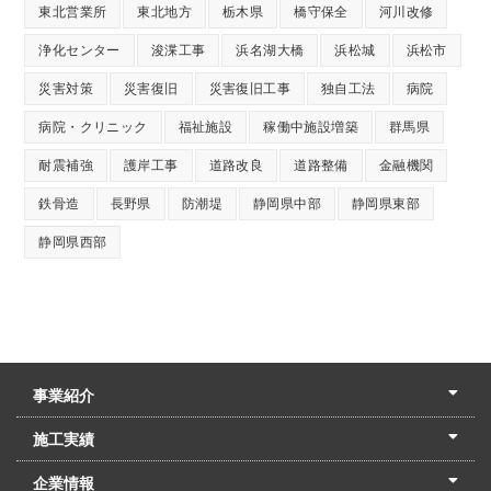
東北営業所
東北地方
栃木県
橋守保全
河川改修
浄化センター
浚渫工事
浜名湖大橋
浜松城
浜松市
災害対策
災害復旧
災害復旧工事
独自工法
病院
病院・クリニック
福祉施設
稼働中施設増築
群馬県
耐震補強
護岸工事
道路改良
道路整備
金融機関
鉄骨造
長野県
防潮堤
静岡県中部
静岡県東部
静岡県西部
事業紹介
土木本部
建築本部
PPP・PFI
リフォーム・リノベーション
中村建設の家
施工実績
土木部門
建築部門
リフォーム部門
住宅部門
名古屋支店
東京支店
企業情報