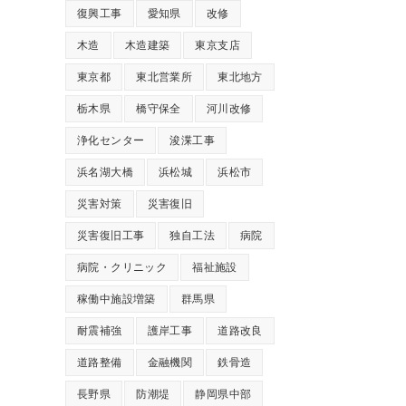
復興工事
愛知県
改修
木造
木造建築
東京支店
東京都
東北営業所
東北地方
栃木県
橋守保全
河川改修
浄化センター
浚渫工事
浜名湖大橋
浜松城
浜松市
災害対策
災害復旧
災害復旧工事
独自工法
病院
病院・クリニック
福祉施設
稼働中施設増築
群馬県
耐震補強
護岸工事
道路改良
道路整備
金融機関
鉄骨造
長野県
防潮堤
静岡県中部