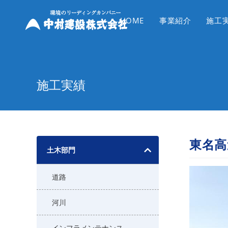
コ
ン
HOME
事業紹介
施工
テ
ン
ツ
へ
施工実績
ス
キ
ッ
プ
東名高
土木部門
道路
河川
インフラメンテナンス