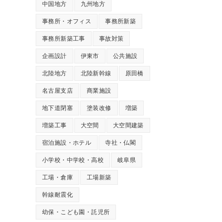
中国地方
九州地方
事務所・オフィス
事務所新築
事務所新築工事
事故対策
企画設計
伊東市
公共施設
北陸地方
北陸新幹線
原田橋
名古屋支店
商業施設
地下道閉塞
塗装改修
増築
増築工事
大空間
大空間建築
宿泊施設・ホテル
寺社・仏閣
小学校・中学校・高校
岐阜県
工場・倉庫
工場新築
幹線耐震化
幼保・こども園・託児所