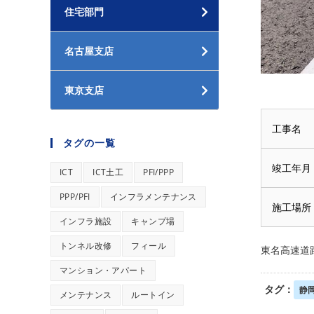
住宅部門
名古屋支店
東京支店
工事名
タグの一覧
竣工年月
ICT
ICT土工
PFI/PPP
PPP/PFI
インフラメンテナンス
施工場所
インフラ施設
キャンプ場
トンネル改修
フィール
東名高速道路
マンション・アパート
タグ：
静
メンテナンス
ルートイン