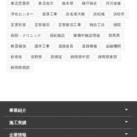
東北営業所
東北地方
栃木県
橋守保全
河川改修
浄化センター
浚渫工事
浜名湖大橋
浜松城
浜松市
災害対策
災害復旧
災害復旧工事
独自工法
病院
病院・クリニック
福祉施設
稼働中施設増築
群馬県
耐震補強
護岸工事
道路改良
道路整備
金融機関
鉄骨造
長野県
防潮堤
静岡県中部
静岡県東部
静岡県西部
事業紹介
土木本部
建築本部
PPP・PFI
リフォーム・リノベーション
中村建設の家
施工実績
土木部門
建築部門
リフォーム部門
住宅部門
名古屋支店
東京支店
企業情報