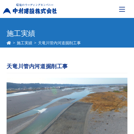
コ
ン
施工実績
テ
>
施工実績
>
天竜川管内河道掘削工事
ン
ツ
へ
天竜川管内河道掘削工事
ス
キ
ッ
プ