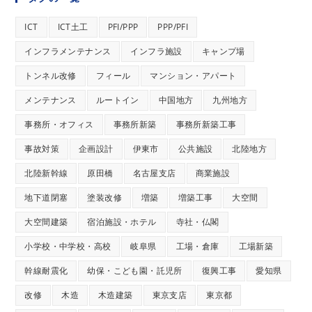
ICT
ICT土工
PFI/PPP
PPP/PFI
インフラメンテナンス
インフラ施設
キャンプ場
トンネル改修
フィール
マンション・アパート
メンテナンス
ルートイン
中国地方
九州地方
事務所・オフィス
事務所新築
事務所新築工事
事故対策
企画設計
伊東市
公共施設
北陸地方
北陸新幹線
原田橋
名古屋支店
商業施設
地下道閉塞
塗装改修
増築
増築工事
大空間
大空間建築
宿泊施設・ホテル
寺社・仏閣
小学校・中学校・高校
岐阜県
工場・倉庫
工場新築
幹線耐震化
幼保・こども園・託児所
復興工事
愛知県
改修
木造
木造建築
東京支店
東京都