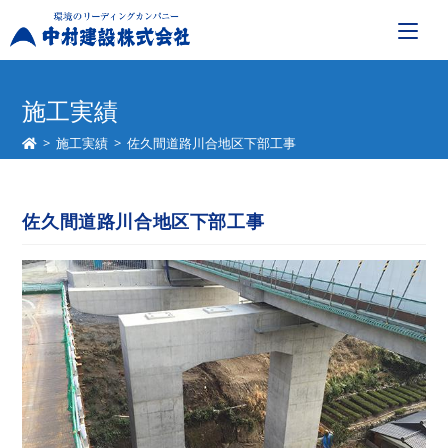
コ
ン
施工実績
テ
>
施工実績
>
佐久間道路川合地区下部工事
ン
ツ
へ
佐久間道路川合地区下部工事
ス
キ
ッ
プ