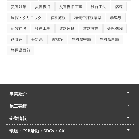
災害対策
災害復旧
災害復旧工事
独自工法
病院
病院・クリニック
福祉施設
稼働中施設増築
群馬県
耐震補強
護岸工事
道路改良
道路整備
金融機関
鉄骨造
長野県
防潮堤
静岡県中部
静岡県東部
静岡県西部
事業紹介
土木本部
建築本部
PPP・PFI
リフォーム・リノベーション
中村建設の家
施工実績
土木部門
建築部門
リフォーム部門
住宅部門
名古屋支店
東京支店
企業情報
会社概要
経営理念
沿革
リクルート
最新情報
お問合せ
環境・CSR活動・SDGs・GX