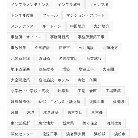
インフラメンテナンス
インフラ施設
キャンプ場
トンネル改修
フィール
マンション・アパート
メンテナンス
ルートイン
中国地方
九州地方
事務所・オフィス
事務所新築
事務所新築工事
事故対策
企画設計
伊東市
公共施設
北陸地方
北陸新幹線
原田橋
名古屋支店
商業施設
地下道閉塞
塗装改修
増築
増築工事
大空間
大空間建築
宿泊施設・ホテル
寺社・仏閣
小学校・中学校・高校
岐阜県
工場・倉庫
工場新築
幹線耐震化
幼保・こども園・託児所
復興工事
愛知県
改修
木造
木造建築
東京支店
東京都
東北営業所
東北地方
栃木県
橋守保全
河川改修
浄化センター
浚渫工事
浜名湖大橋
浜松城
浜松市