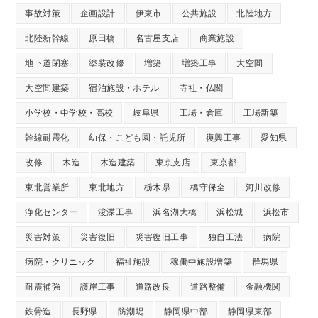
事故対策
企画設計
伊東市
公共施設
北陸地方
北陸新幹線
原田橋
名古屋支店
商業施設
地下道閉塞
塗装改修
増築
増築工事
大空間
大空間建築
宿泊施設・ホテル
寺社・仏閣
小学校・中学校・高校
岐阜県
工場・倉庫
工場新築
幹線耐震化
幼保・こども園・託児所
復興工事
愛知県
改修
木造
木造建築
東京支店
東京都
東北営業所
東北地方
栃木県
橋守保全
河川改修
浄化センター
浚渫工事
浜名湖大橋
浜松城
浜松市
災害対策
災害復旧
災害復旧工事
独自工法
病院
病院・クリニック
福祉施設
稼働中施設増築
群馬県
耐震補強
護岸工事
道路改良
道路整備
金融機関
鉄骨造
長野県
防潮堤
静岡県中部
静岡県東部