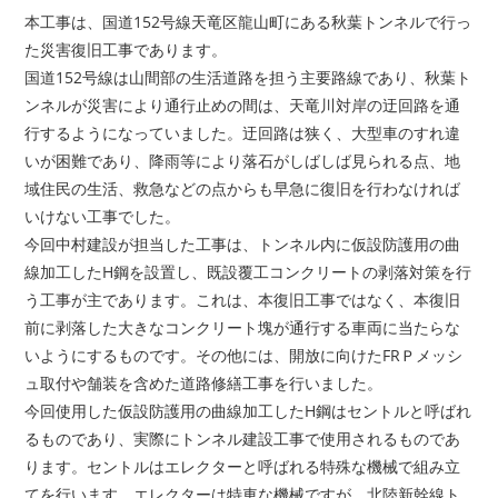
本工事は、国道152号線天竜区龍山町にある秋葉トンネルで行っ
た災害復旧工事であります。
国道152号線は山間部の生活道路を担う主要路線であり、秋葉ト
ンネルが災害により通行止めの間は、天竜川対岸の迂回路を通
行するようになっていました。迂回路は狭く、大型車のすれ違
いが困難であり、降雨等により落石がしばしば見られる点、地
域住民の生活、救急などの点からも早急に復旧を行わなければ
いけない工事でした。
今回中村建設が担当した工事は、トンネル内に仮設防護用の曲
線加工したH鋼を設置し、既設覆工コンクリートの剥落対策を行
う工事が主であります。これは、本復旧工事ではなく、本復旧
前に剥落した大きなコンクリート塊が通行する車両に当たらな
いようにするものです。その他には、開放に向けたFRＰメッシ
ュ取付や舗装を含めた道路修繕工事を行いました。
今回使用した仮設防護用の曲線加工したH鋼はセントルと呼ばれ
るものであり、実際にトンネル建設工事で使用されるものであ
ります。セントルはエレクターと呼ばれる特殊な機械で組み立
てを行います。エレクターは特車な機械ですが、北陸新幹線ト