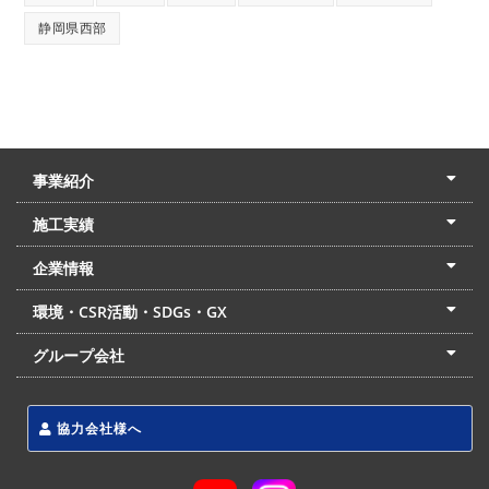
静岡県西部
事業紹介
土木本部
建築本部
PPP・PFI
リフォーム・リノベーション
中村建設の家
施工実績
土木部門
建築部門
リフォーム部門
住宅部門
名古屋支店
東京支店
企業情報
会社概要
経営理念
沿革
リクルート
最新情報
お問合せ
環境・CSR活動・SDGs・GX
LSS流動化処理工法
CSR・SDGs・GX
発電事業
次世代ZEBオフィス
グループ会社
東海アーバン開発(株)
(株)フィールド・サービス
東海防災(株)
協力会社様へ