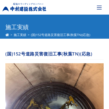
コ
ン
施工実績
テ
>
施工実績
>
(国)152号道路災害復旧工事(秋葉TN)(応急)
ン
ツ
へ
(国)152号道路災害復旧工事(秋葉TN)(応急)
ス
キ
ッ
プ