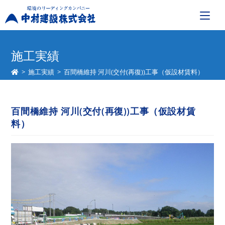
コ
ン
施工実績
テ
>
施工実績
>
百間橋維持 河川(交付(再復))工事（仮設材賃料）
ン
ツ
へ
百間橋維持 河川(交付(再復))工事（仮設材賃
ス
料）
キ
ッ
プ