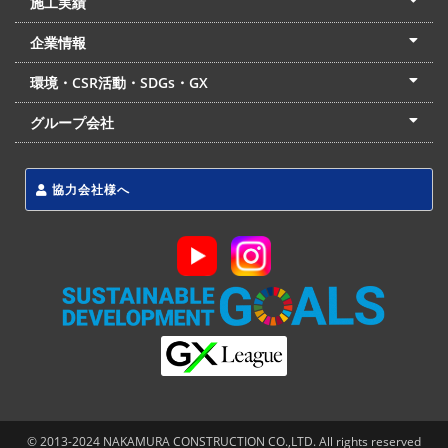
施工実績
土木部門
建築部門
リフォーム部門
住宅部門
名古屋支店
東京支店
企業情報
会社概要
経営理念
沿革
リクルート
最新情報
お問合せ
環境・CSR活動・SDGs・GX
LSS流動化処理工法
CSR・SDGs・GX
発電事業
次世代ZEBオフィス
グループ会社
東海アーバン開発(株)
(株)フィールド・サービス
東海防災(株)
協力会社様へ
© 2013-2024 NAKAMURA CONSTRUCTION CO.,LTD. All rights reserved