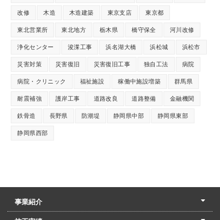
改修
木造
木造建築
東京支店
東京都
東北営業所
東北地方
栃木県
橋守保全
河川改修
浄化センター
浚渫工事
浜名湖大橋
浜松城
浜松市
災害対策
災害復旧
災害復旧工事
独自工法
病院
病院・クリニック
福祉施設
稼働中施設増築
群馬県
耐震補強
護岸工事
道路改良
道路整備
金融機関
鉄骨造
長野県
防潮堤
静岡県中部
静岡県東部
静岡県西部
事業紹介
土木本部
建築本部
PPP・PFI
リフォーム・リノベーション
中村建設の家