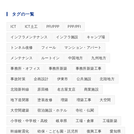
タグの一覧
ICT
ICT土工
PFI/PPP
PPP/PFI
インフラメンテナンス
インフラ施設
キャンプ場
トンネル改修
フィール
マンション・アパート
メンテナンス
ルートイン
中国地方
九州地方
事務所・オフィス
事務所新築
事務所新築工事
事故対策
企画設計
伊東市
公共施設
北陸地方
北陸新幹線
原田橋
名古屋支店
商業施設
地下道閉塞
塗装改修
増築
増築工事
大空間
大空間建築
宿泊施設・ホテル
寺社・仏閣
小学校・中学校・高校
岐阜県
工場・倉庫
工場新築
幹線耐震化
幼保・こども園・託児所
復興工事
愛知県