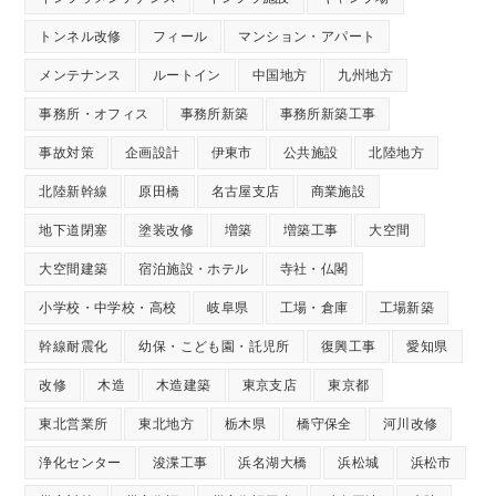
トンネル改修
フィール
マンション・アパート
メンテナンス
ルートイン
中国地方
九州地方
事務所・オフィス
事務所新築
事務所新築工事
事故対策
企画設計
伊東市
公共施設
北陸地方
北陸新幹線
原田橋
名古屋支店
商業施設
地下道閉塞
塗装改修
増築
増築工事
大空間
大空間建築
宿泊施設・ホテル
寺社・仏閣
小学校・中学校・高校
岐阜県
工場・倉庫
工場新築
幹線耐震化
幼保・こども園・託児所
復興工事
愛知県
改修
木造
木造建築
東京支店
東京都
東北営業所
東北地方
栃木県
橋守保全
河川改修
浄化センター
浚渫工事
浜名湖大橋
浜松城
浜松市