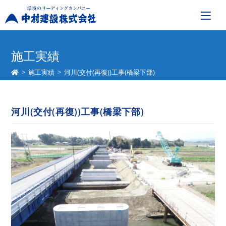
コ
ン
施工実績
テ
>
施工実績
>
河川(交付(再復))工事(橋梁下部)
ン
ツ
へ
河川(交付(再復))工事(橋梁下部)
ス
キ
ッ
プ