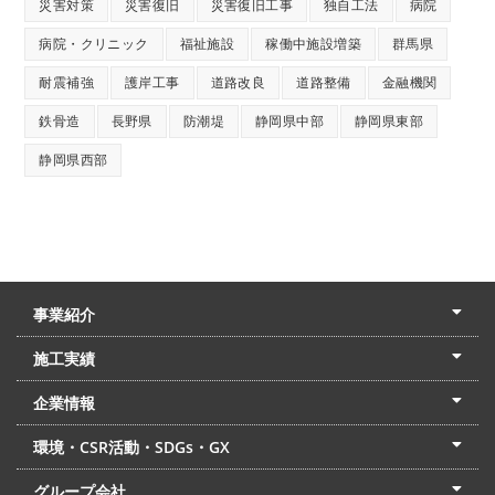
災害対策
災害復旧
災害復旧工事
独自工法
病院
病院・クリニック
福祉施設
稼働中施設増築
群馬県
耐震補強
護岸工事
道路改良
道路整備
金融機関
鉄骨造
長野県
防潮堤
静岡県中部
静岡県東部
静岡県西部
事業紹介
土木本部
建築本部
PPP・PFI
リフォーム・リノベーション
中村建設の家
施工実績
土木部門
建築部門
リフォーム部門
住宅部門
名古屋支店
東京支店
企業情報
会社概要
経営理念
沿革
リクルート
最新情報
お問合せ
環境・CSR活動・SDGs・GX
LSS流動化処理工法
CSR・SDGs・GX
発電事業
次世代ZEBオフィス
グループ会社