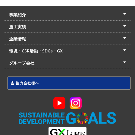
事業紹介
土木本部
建築本部
PPP・PFI
リフォーム・リノベーション
中村建設の家
施工実績
土木部門
建築部門
リフォーム部門
住宅部門
名古屋支店
東京支店
企業情報
会社概要
経営理念
沿革
リクルート
最新情報
お問合せ
環境・CSR活動・SDGs・GX
LSS流動化処理工法
CSR・SDGs・GX
発電事業
次世代ZEBオフィス
グループ会社
東海アーバン開発(株)
(株)フィールド・サービス
東海防災(株)
協力会社様へ