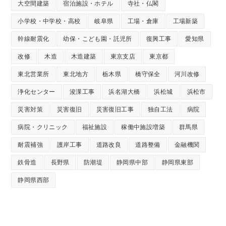
大空間建築
宿泊施設・ホテル
寺社・仏閣
小学校・中学校・高校
岐阜県
工場・倉庫
工場新築
幹線耐震化
幼保・こども園・託児所
復興工事
愛知県
改修
木造
木造建築
東京支店
東京都
東北営業所
東北地方
栃木県
橋守保全
河川改修
浄化センター
浚渫工事
浜名湖大橋
浜松城
浜松市
災害対策
災害復旧
災害復旧工事
独自工法
病院
病院・クリニック
福祉施設
稼働中施設増築
群馬県
耐震補強
護岸工事
道路改良
道路整備
金融機関
鉄骨造
長野県
防潮堤
静岡県中部
静岡県東部
静岡県西部