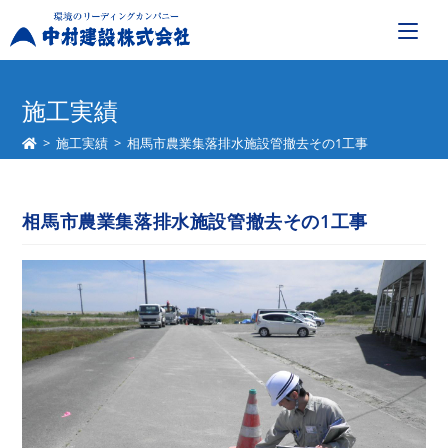
コ
ン
施工実績
テ
>
施工実績
>
相馬市農業集落排水施設管撤去その1工事
ン
ツ
へ
相馬市農業集落排水施設管撤去その1工事
ス
キ
ッ
プ