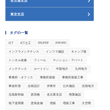
名古屋支店
東京支店
タグの一覧
ICT
ICT土工
PFI/PPP
PPP/PFI
インフラメンテナンス
インフラ施設
キャンプ場
トンネル改修
フィール
マンション・アパート
メンテナンス
ルートイン
中国地方
九州地方
事務所・オフィス
事務所新築
事務所新築工事
事故対策
企画設計
伊東市
公共施設
北陸地方
北陸新幹線
原田橋
名古屋支店
商業施設
地下道閉塞
塗装改修
増築
増築工事
大空間