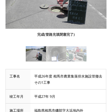
完成(管路充填閉塞完了)
工事名
平成26年度 相馬市農業集落排水施設管撤去
その1工事
竣工年月
平成27年 9月
施工場所
福島県相馬市磯部字大浜地内外