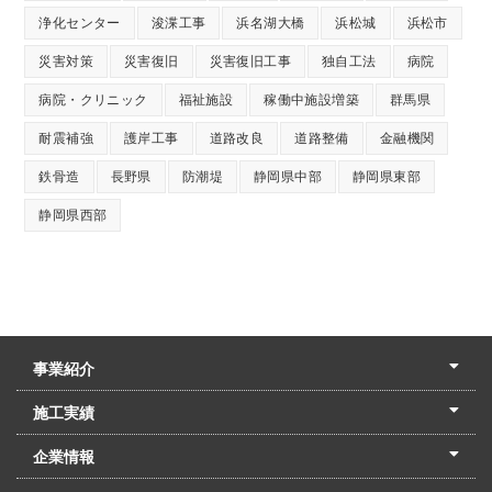
浄化センター
浚渫工事
浜名湖大橋
浜松城
浜松市
災害対策
災害復旧
災害復旧工事
独自工法
病院
病院・クリニック
福祉施設
稼働中施設増築
群馬県
耐震補強
護岸工事
道路改良
道路整備
金融機関
鉄骨造
長野県
防潮堤
静岡県中部
静岡県東部
静岡県西部
事業紹介
土木本部
建築本部
PPP・PFI
リフォーム・リノベーション
中村建設の家
施工実績
土木部門
建築部門
リフォーム部門
住宅部門
名古屋支店
東京支店
企業情報