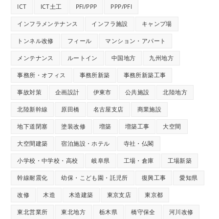
ICT
ICT土工
PFI/PPP
PPP/PFI
インフラメンテナンス
インフラ施設
キャンプ場
トンネル改修
フィール
マンション・アパート
メンテナンス
ルートイン
中国地方
九州地方
事務所・オフィス
事務所新築
事務所新築工事
事故対策
企画設計
伊東市
公共施設
北陸地方
北陸新幹線
原田橋
名古屋支店
商業施設
地下道閉塞
塗装改修
増築
増築工事
大空間
大空間建築
宿泊施設・ホテル
寺社・仏閣
小学校・中学校・高校
岐阜県
工場・倉庫
工場新築
幹線耐震化
幼保・こども園・託児所
復興工事
愛知県
改修
木造
木造建築
東京支店
東京都
東北営業所
東北地方
栃木県
橋守保全
河川改修