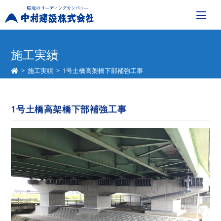
コ
ン
施工実績
テ
>
施工実績
>
1号土橋高架橋下部補強工事
ン
ツ
へ
1号土橋高架橋下部補強工事
ス
キ
ッ
プ