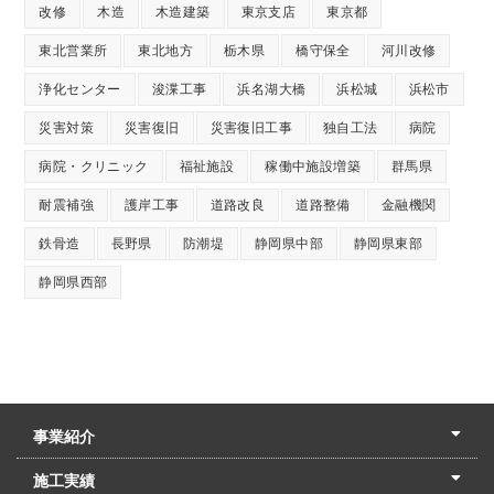
改修
木造
木造建築
東京支店
東京都
東北営業所
東北地方
栃木県
橋守保全
河川改修
浄化センター
浚渫工事
浜名湖大橋
浜松城
浜松市
災害対策
災害復旧
災害復旧工事
独自工法
病院
病院・クリニック
福祉施設
稼働中施設増築
群馬県
耐震補強
護岸工事
道路改良
道路整備
金融機関
鉄骨造
長野県
防潮堤
静岡県中部
静岡県東部
静岡県西部
事業紹介
土木本部
建築本部
PPP・PFI
リフォーム・リノベーション
中村建設の家
施工実績