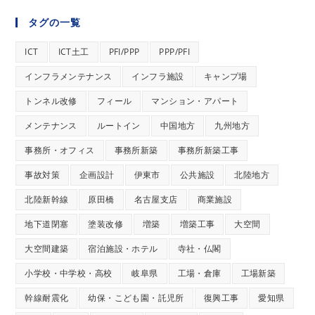
タグの一覧
ICT
ICT土工
PFI/PPP
PPP/PFI
インフラメンテナンス
インフラ施設
キャンプ場
トンネル改修
フィール
マンション・アパート
メンテナンス
ルートイン
中国地方
九州地方
事務所・オフィス
事務所新築
事務所新築工事
事故対策
企画設計
伊東市
公共施設
北陸地方
北陸新幹線
原田橋
名古屋支店
商業施設
地下道閉塞
塗装改修
増築
増築工事
大空間
大空間建築
宿泊施設・ホテル
寺社・仏閣
小学校・中学校・高校
岐阜県
工場・倉庫
工場新築
幹線耐震化
幼保・こども園・託児所
復興工事
愛知県