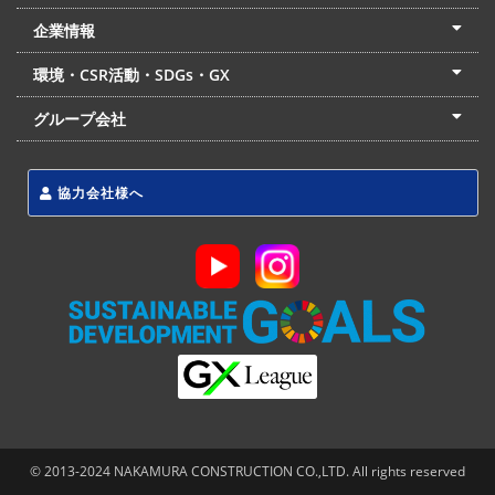
土木部門
建築部門
リフォーム部門
住宅部門
名古屋支店
東京支店
企業情報
会社概要
経営理念
沿革
リクルート
最新情報
お問合せ
環境・CSR活動・SDGs・GX
LSS流動化処理工法
CSR・SDGs・GX
発電事業
次世代ZEBオフィス
グループ会社
東海アーバン開発(株)
(株)フィールド・サービス
東海防災(株)
協力会社様へ
© 2013-2024 NAKAMURA CONSTRUCTION CO.,LTD. All rights reserved