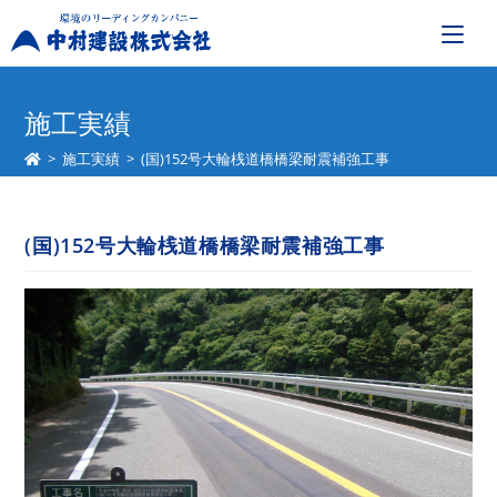
コ
ン
施工実績
テ
>
施工実績
>
(国)152号大輪桟道橋橋梁耐震補強工事
ン
ツ
へ
(国)152号大輪桟道橋橋梁耐震補強工事
ス
キ
ッ
プ