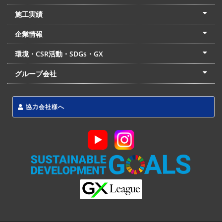
土木本部
建築本部
PPP・PFI
リフォーム・リノベーション
中村建設の家
施工実績
土木部門
建築部門
リフォーム部門
住宅部門
名古屋支店
東京支店
企業情報
会社概要
経営理念
沿革
リクルート
最新情報
お問合せ
環境・CSR活動・SDGs・GX
LSS流動化処理工法
CSR・SDGs・GX
発電事業
次世代ZEBオフィス
グループ会社
東海アーバン開発(株)
(株)フィールド・サービス
東海防災(株)
協力会社様へ