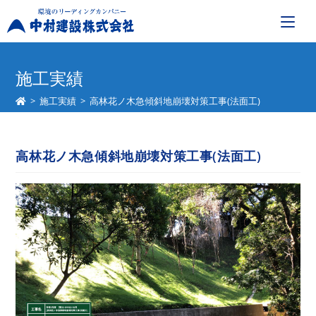
コ
ン
施工実績
テ
>
施工実績
>
高林花ノ木急傾斜地崩壊対策工事(法面工)
ン
ツ
へ
高林花ノ木急傾斜地崩壊対策工事(法面工)
ス
キ
ッ
プ