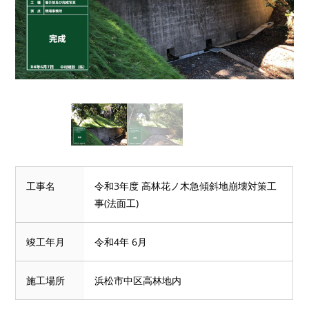
工事名
令和3年度 高林花ノ木急傾斜地崩壊対策工
事(法面工)
竣工年月
令和4年 6月
施工場所
浜松市中区高林地内