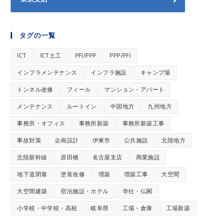
タグの一覧
ICT
ICT土工
PFI/PPP
PPP/PFI
インフラメンテナンス
インフラ施設
キャンプ場
トンネル改修
フィール
マンション・アパート
メンテナンス
ルートイン
中国地方
九州地方
事務所・オフィス
事務所新築
事務所新築工事
事故対策
企画設計
伊東市
公共施設
北陸地方
北陸新幹線
原田橋
名古屋支店
商業施設
地下道閉塞
塗装改修
増築
増築工事
大空間
大空間建築
宿泊施設・ホテル
寺社・仏閣
小学校・中学校・高校
岐阜県
工場・倉庫
工場新築