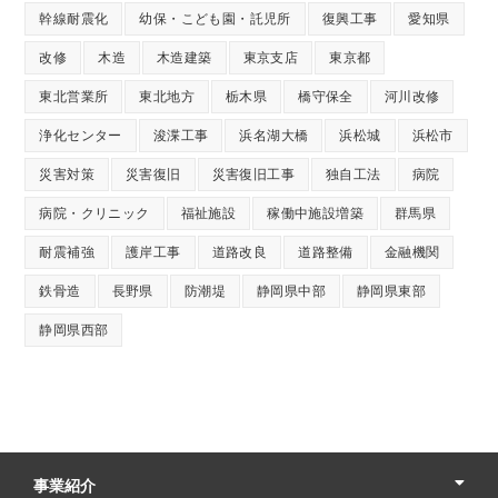
幹線耐震化
幼保・こども園・託児所
復興工事
愛知県
改修
木造
木造建築
東京支店
東京都
東北営業所
東北地方
栃木県
橋守保全
河川改修
浄化センター
浚渫工事
浜名湖大橋
浜松城
浜松市
災害対策
災害復旧
災害復旧工事
独自工法
病院
病院・クリニック
福祉施設
稼働中施設増築
群馬県
耐震補強
護岸工事
道路改良
道路整備
金融機関
鉄骨造
長野県
防潮堤
静岡県中部
静岡県東部
静岡県西部
事業紹介