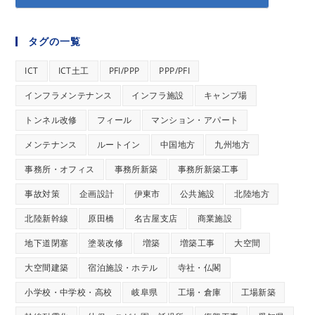
タグの一覧
ICT
ICT土工
PFI/PPP
PPP/PFI
インフラメンテナンス
インフラ施設
キャンプ場
トンネル改修
フィール
マンション・アパート
メンテナンス
ルートイン
中国地方
九州地方
事務所・オフィス
事務所新築
事務所新築工事
事故対策
企画設計
伊東市
公共施設
北陸地方
北陸新幹線
原田橋
名古屋支店
商業施設
地下道閉塞
塗装改修
増築
増築工事
大空間
大空間建築
宿泊施設・ホテル
寺社・仏閣
小学校・中学校・高校
岐阜県
工場・倉庫
工場新築