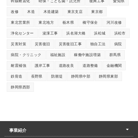
幹線耐震化
幼保・こども園・託児所
復興工事
愛知県
改修
木造
木造建築
東京支店
東京都
東北営業所
東北地方
栃木県
橋守保全
河川改修
浄化センター
浚渫工事
浜名湖大橋
浜松城
浜松市
災害対策
災害復旧
災害復旧工事
独自工法
病院
病院・クリニック
福祉施設
稼働中施設増築
群馬県
耐震補強
護岸工事
道路改良
道路整備
金融機関
鉄骨造
長野県
防潮堤
静岡県中部
静岡県東部
静岡県西部
事業紹介