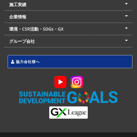
土木本部
建築本部
PPP・PFI
リフォーム・リノベーション
中村建設の家
施工実績
土木部門
建築部門
リフォーム部門
住宅部門
名古屋支店
東京支店
企業情報
会社概要
経営理念
沿革
リクルート
最新情報
お問合せ
環境・CSR活動・SDGs・GX
LSS流動化処理工法
CSR・SDGs・GX
発電事業
次世代ZEBオフィス
グループ会社
東海アーバン開発(株)
(株)フィールド・サービス
東海防災(株)
協力会社様へ