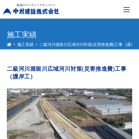
コ
ン
施工実績
テ
>
施工実績
>
二級河川堀留川広域河川対策(災害推進費)工事（護岸
ン
ツ
へ
二級河川堀留川広域河川対策(災害推進費)工事
ス
（護岸工）
キ
ッ
プ