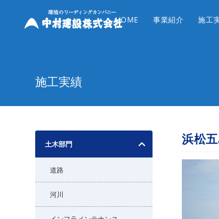
コ
ン
HOME
事業紹介
施工
テ
ン
ツ
へ
施工実績
ス
キ
ッ
プ
浜松五
土木部門
道路
河川
インフラメンテナンス