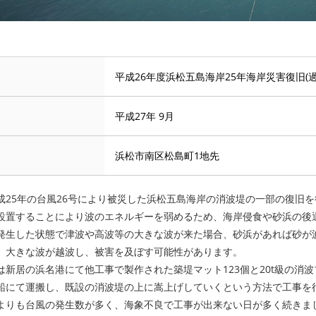
平成26年度浜松五島海岸25年海岸災害復旧(過)
平成27年 9月
浜松市南区松島町1地先
成25年の台風26号により被災した浜松五島海岸の消波堤の一部の復旧
設置することにより波のエネルギーを弱めるため、海岸侵食や砂浜の
発生した状態で津波や高波等の大きな波が来た場合、砂浜があれば砂が
、大きな波が越波し、被害を及ぼす可能性があります。
は新居の浜名港にて他工事で製作された築堤マット123個と20t級の消波
船にて運搬し、既設の消波堤の上に嵩上げしていくという方法で工事
よりも台風の発生数が多く、海象不良で工事が出来ない日が多く続きま