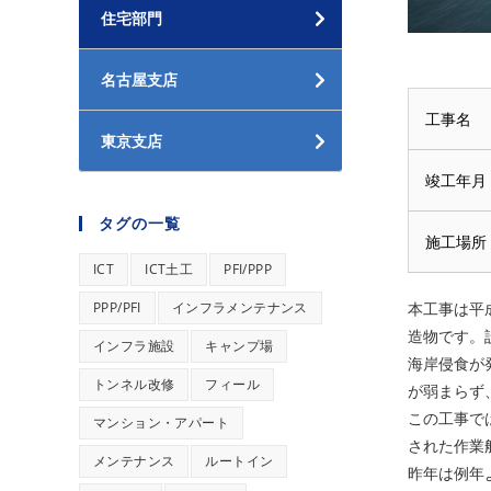
住宅部門
名古屋支店
工事名
東京支店
竣工年月
タグの一覧
施工場所
ICT
ICT土工
PFI/PPP
PPP/PFI
インフラメンテナンス
本工事は平
造物です。
インフラ施設
キャンプ場
海岸侵食が
トンネル改修
フィール
が弱まらず
この工事で
マンション・アパート
された作業
メンテナンス
ルートイン
昨年は例年