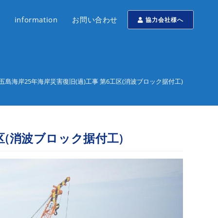
information
お問い合わせ
協力会社様へ
五島海岸25年海岸災害復旧(過)工事 第6工区(消波ブロック据付工)
区(消波ブロック据付工)