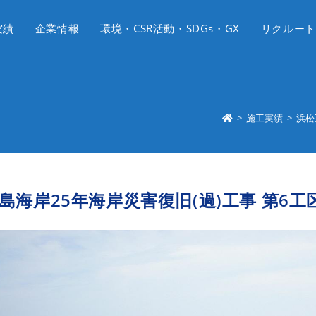
実績
企業情報
環境・CSR活動・SDGs・GX
リクルート
>
施工実績
>
浜松
島海岸25年海岸災害復旧(過)工事 第6工