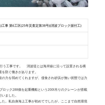
工事 第6工区(25年災査定第38号)(消波ブロック据付工)
を行う工事です。 消波堤とは海岸線に沿って設置される構
後退を防ぐ働きがあります。
波の力を弱めてくれますが、侵食され砂浜が無い状態では力
ブロック288個を起重機船という200t吊りのクレーンが搭載
を行いました。
した。私自身海上工事が初めてでしたが、ここまで自然環境