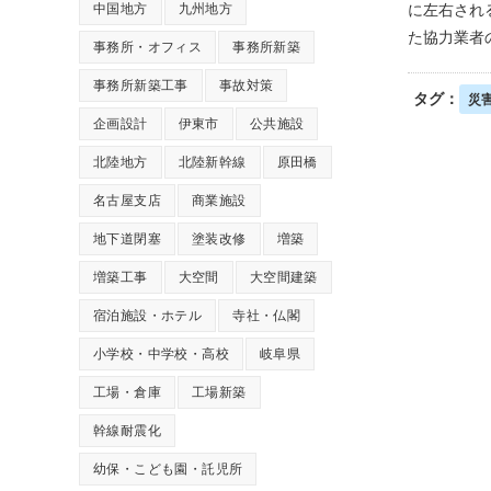
中国地方
九州地方
に左右され
た協力業者
事務所・オフィス
事務所新築
事務所新築工事
事故対策
タグ：
災
企画設計
伊東市
公共施設
北陸地方
北陸新幹線
原田橋
名古屋支店
商業施設
地下道閉塞
塗装改修
増築
増築工事
大空間
大空間建築
宿泊施設・ホテル
寺社・仏閣
小学校・中学校・高校
岐阜県
工場・倉庫
工場新築
幹線耐震化
幼保・こども園・託児所