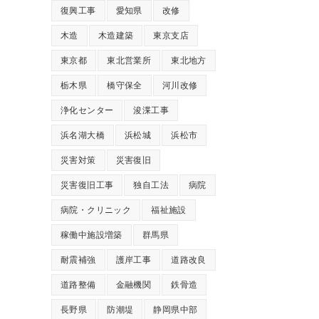
復興工事
愛知県
改修
木造
木造建築
東京支店
東京都
東北営業所
東北地方
栃木県
橋守保全
河川改修
浄化センター
浚渫工事
浜名湖大橋
浜松城
浜松市
災害対策
災害復旧
災害復旧工事
独自工法
病院
病院・クリニック
福祉施設
稼働中施設増築
群馬県
耐震補強
護岸工事
道路改良
道路整備
金融機関
鉄骨造
長野県
防潮堤
静岡県中部