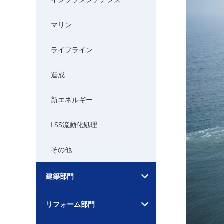
マリン
ライフライン
造成
新エネルギー
LSS流動化処理
その他
建築部門
リフォーム部門