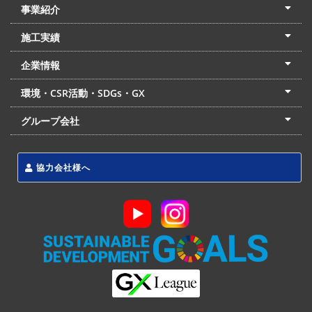
事業紹介
土木本部
建築本部
PPP・PFI
リフォーム・リノベーション
中村建設の家
施工実績
土木部門
建築部門
リフォーム部門
住宅部門
名古屋支店
東京支店
企業情報
会社概要
経営理念
沿革
リクルート
最新情報
お問合せ
環境・CSR活動・SDGs・GX
LSS流動化処理工法
CSR・SDGs・GX
発電事業
次世代ZEBオフィス
グループ会社
東海アーバン開発(株)
(株)フィールド・サービス
東海防災(株)
協力会社様へ