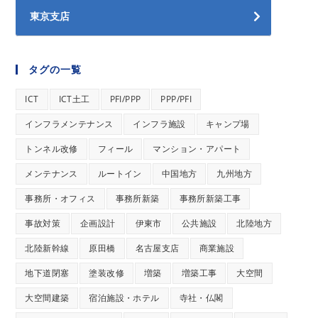
東京支店
タグの一覧
ICT
ICT土工
PFI/PPP
PPP/PFI
インフラメンテナンス
インフラ施設
キャンプ場
トンネル改修
フィール
マンション・アパート
メンテナンス
ルートイン
中国地方
九州地方
事務所・オフィス
事務所新築
事務所新築工事
事故対策
企画設計
伊東市
公共施設
北陸地方
北陸新幹線
原田橋
名古屋支店
商業施設
地下道閉塞
塗装改修
増築
増築工事
大空間
大空間建築
宿泊施設・ホテル
寺社・仏閣