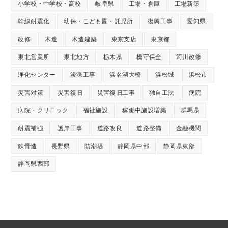
小学校・中学校・高校
岐阜県
工場・倉庫
工場新築
幹線耐震化
幼保・こども園・託児所
復興工事
愛知県
改修
木造
木造建築
東京支店
東京都
東北営業所
東北地方
栃木県
橋守保全
河川改修
浄化センター
浚渫工事
浜名湖大橋
浜松城
浜松市
災害対策
災害復旧
災害復旧工事
独自工法
病院
病院・クリニック
福祉施設
稼働中施設増築
群馬県
耐震補強
護岸工事
道路改良
道路整備
金融機関
鉄骨造
長野県
防潮堤
静岡県中部
静岡県東部
静岡県西部