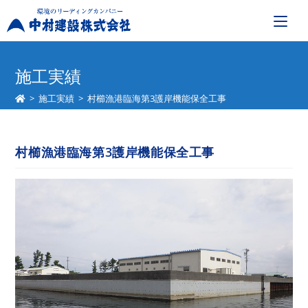
コ
ン
施工実績
テ
>
施工実績
>
村櫛漁港臨海第3護岸機能保全工事
ン
ツ
へ
村櫛漁港臨海第3護岸機能保全工事
ス
キ
ッ
プ