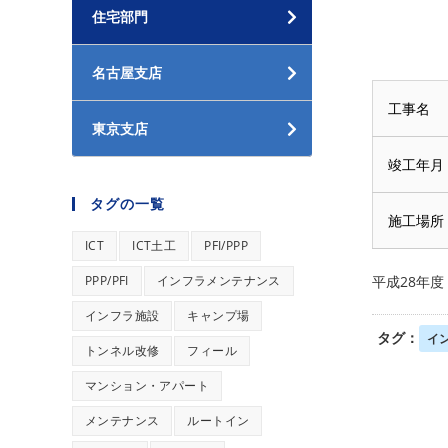
住宅部門
名古屋支店
工事名
東京支店
竣工年月
タグの一覧
施工場所
ICT
ICT土工
PFI/PPP
PPP/PFI
インフラメンテナンス
平成28年度
インフラ施設
キャンプ場
タグ：
イ
トンネル改修
フィール
マンション・アパート
メンテナンス
ルートイン