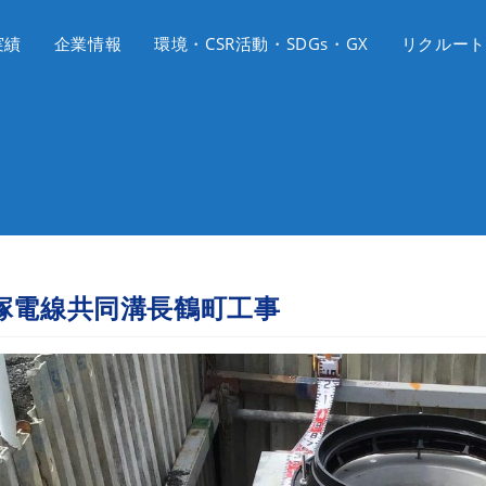
実績
企業情報
環境・CSR活動・SDGs・GX
リクルート
塚電線共同溝長鶴町工事