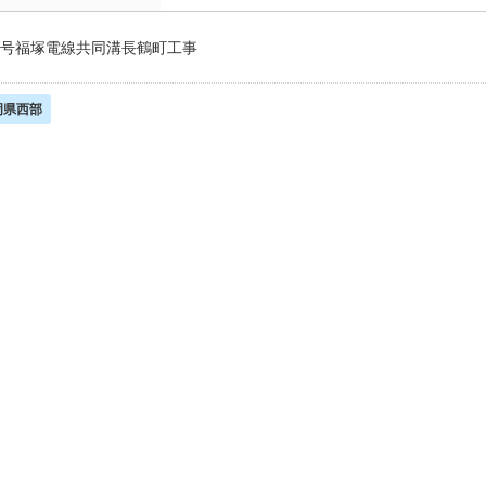
 1号福塚電線共同溝長鶴町工事
岡県西部