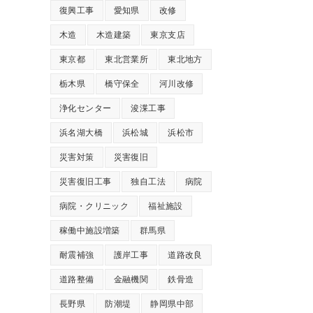
復興工事
愛知県
改修
木造
木造建築
東京支店
東京都
東北営業所
東北地方
栃木県
橋守保全
河川改修
浄化センター
浚渫工事
浜名湖大橋
浜松城
浜松市
災害対策
災害復旧
災害復旧工事
独自工法
病院
病院・クリニック
福祉施設
稼働中施設増築
群馬県
耐震補強
護岸工事
道路改良
道路整備
金融機関
鉄骨造
長野県
防潮堤
静岡県中部