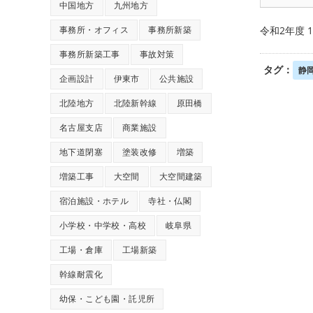
中国地方
九州地方
事務所・オフィス
事務所新築
令和2年度
事務所新築工事
事故対策
タグ：
静
企画設計
伊東市
公共施設
北陸地方
北陸新幹線
原田橋
名古屋支店
商業施設
地下道閉塞
塗装改修
増築
増築工事
大空間
大空間建築
宿泊施設・ホテル
寺社・仏閣
小学校・中学校・高校
岐阜県
工場・倉庫
工場新築
幹線耐震化
幼保・こども園・託児所