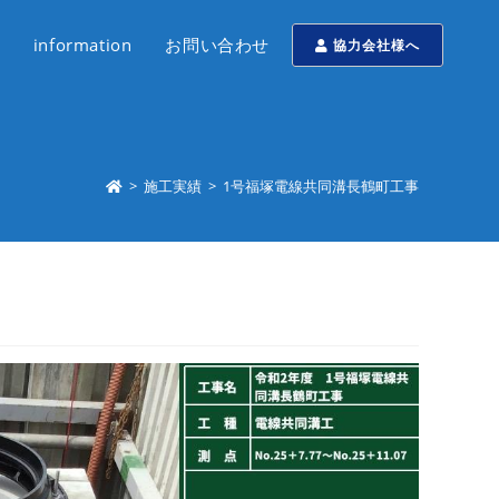
information
お問い合わせ
協力会社様へ
>
施工実績
>
1号福塚電線共同溝長鶴町工事