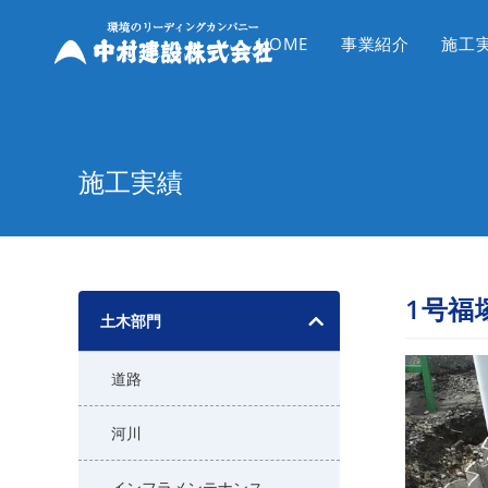
コ
ン
HOME
事業紹介
施工
テ
ン
ツ
へ
施工実績
ス
キ
ッ
プ
1号福
土木部門
道路
河川
インフラメンテナンス