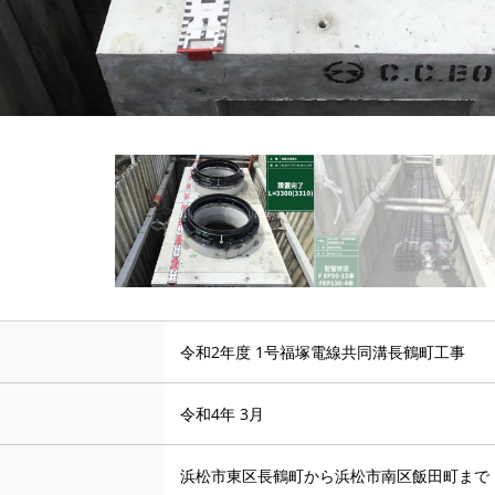
令和2年度 1号福塚電線共同溝長鶴町工事
令和4年 3月
浜松市東区長鶴町から浜松市南区飯田町まで