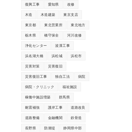
復興工事
愛知県
改修
木造
木造建築
東京支店
東京都
東北営業所
東北地方
栃木県
橋守保全
河川改修
浄化センター
浚渫工事
浜名湖大橋
浜松城
浜松市
災害対策
災害復旧
災害復旧工事
独自工法
病院
病院・クリニック
福祉施設
稼働中施設増築
群馬県
耐震補強
護岸工事
道路改良
道路整備
金融機関
鉄骨造
長野県
防潮堤
静岡県中部