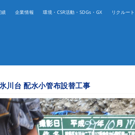
実績
企業情報
環境・CSR活動・SDGs・GX
リクルート
氷川台 配水小管布設替工事