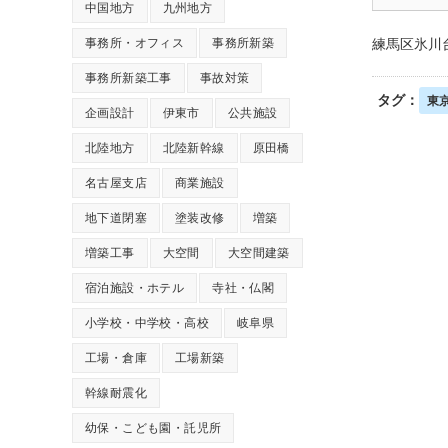
中国地方
九州地方
事務所・オフィス
事務所新築
練馬区氷川
事務所新築工事
事故対策
タグ：
東
企画設計
伊東市
公共施設
北陸地方
北陸新幹線
原田橋
名古屋支店
商業施設
地下道閉塞
塗装改修
増築
増築工事
大空間
大空間建築
宿泊施設・ホテル
寺社・仏閣
小学校・中学校・高校
岐阜県
工場・倉庫
工場新築
幹線耐震化
幼保・こども園・託児所