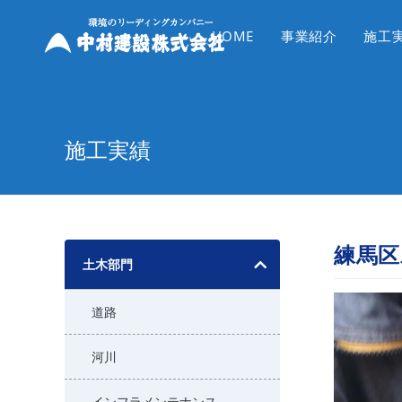
コ
ン
HOME
事業紹介
施工
テ
ン
ツ
へ
施工実績
ス
キ
ッ
プ
練馬区
土木部門
道路
河川
インフラメンテナンス