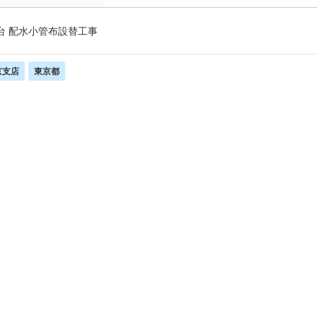
台 配水小管布設替工事
京支店
東京都