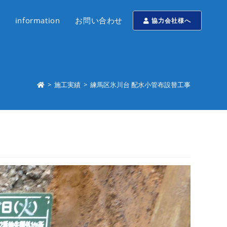
information
お問い合わせ
協力会社様へ
>
施工実績
>
練馬区氷川台 配水小管布設替工事