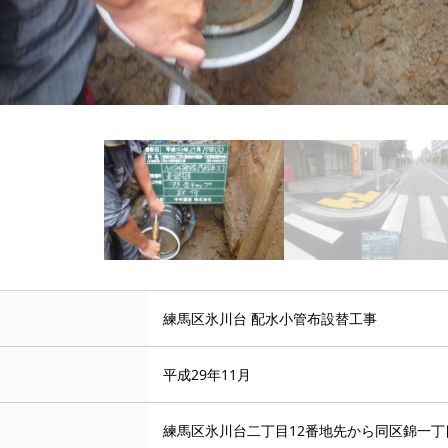
練馬区氷川台 配水小管布設替工事
平成29年11月
練馬区氷川台二丁目12番地先から同区錦一丁