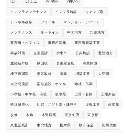
ICT
ICT土工
PFI/PPP
PPP/PFI
インフラメンテナンス
インフラ施設
キャンプ場
トンネル改修
フィール
マンション・アパート
メンテナンス
ルートイン
中国地方
九州地方
事務所・オフィス
事務所新築
事務所新築工事
事故対策
企画設計
伊東市
公共施設
北陸地方
北陸新幹線
原田橋
名古屋支店
商業施設
地下道閉塞
塗装改修
増築
増築工事
大空間
大空間建築
宿泊施設・ホテル
寺社・仏閣
小学校・中学校・高校
岐阜県
工場・倉庫
工場新築
幹線耐震化
幼保・こども園・託児所
復興工事
愛知県
改修
木造
木造建築
東京支店
東京都
東北営業所
東北地方
栃木県
橋守保全
河川改修