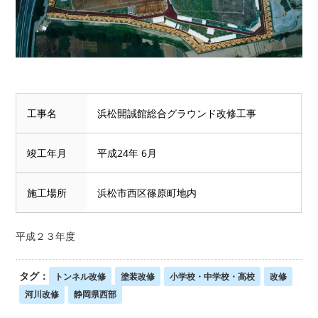
工事名
浜松開誠館総合グラウンド改修工事
竣工年月
平成24年 6月
施工場所
浜松市西区篠原町地内
平成２３年度
タグ：
トンネル改修
塗装改修
小学校・中学校・高校
改修
河川改修
静岡県西部