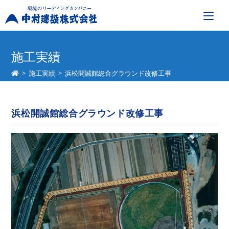
コ
ン
施工実績
テ
>
施工実績
>
浜松開誠館総合グラウンド改修工事
ン
ツ
へ
浜松開誠館総合グラウンド改修工事
ス
キ
ッ
プ