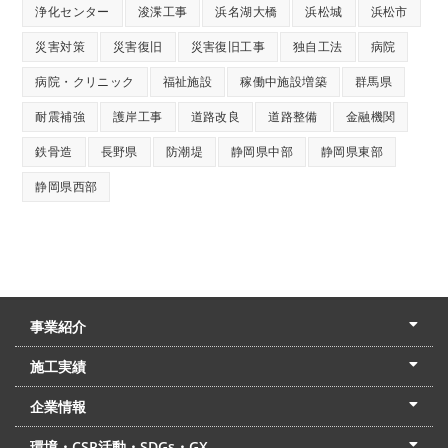
浄化センター
浚渫工事
浜名湖大橋
浜松城
浜松市
災害対策
災害復旧
災害復旧工事
独自工法
病院
病院・クリニック
福祉施設
稼働中施設増築
群馬県
耐震補強
護岸工事
道路改良
道路整備
金融機関
鉄骨造
長野県
防潮堤
静岡県中部
静岡県東部
静岡県西部
事業紹介
土木本部
建築本部
PPP・PFI
リフォーム・リノベーション
中村建設の家
施工実績
土木部門
建築部門
リフォーム部門
住宅部門
名古屋支店
東京支店
企業情報
会社概要
経営理念
沿革
リクルート
最新情報
お問合せ
環境・CSR活動・SDGs・GX