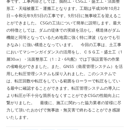
事です。工事内容としては、掘削工・CSG工・盛土工・法面整
形工・天端被覆工・運搬工となります。工期は平成30年10月2
日～令和元年9月5日の工事です。9月5日に無事竣工を迎えるこ
とができました。 CSGの工法について簡単に説明します。最大
の特徴としては、ダムの堤体での実績を活かし、構造体がダム
機能と同等となっているため地震に強く特に津波（なかでも引
きなみ）に強い構造となっています。 今回の工事は、土工事
においてマシーンガイダンスの活用をし、ＣＳＧ工・盛土工（1
層30㎝）・法面整形工（1：2・6勾配）では丁張設置等の作業
の省略化ができました。また、GNSS（衛星管理システム）を活
用した転圧管理システムも採り入れました。このシステムで
は、転圧回数や転圧をしている範囲をローラーで転圧をしてい
る最中に確認することができます。転圧管理システムの導入に
より転圧が不十分な箇所をなくすことができCSGの性能向上に
繋がりました。 最後に、施工に関わった協力業者の皆様に尽
力して頂いたおかげで無事故・無災害で終わることができ感謝
いたします。