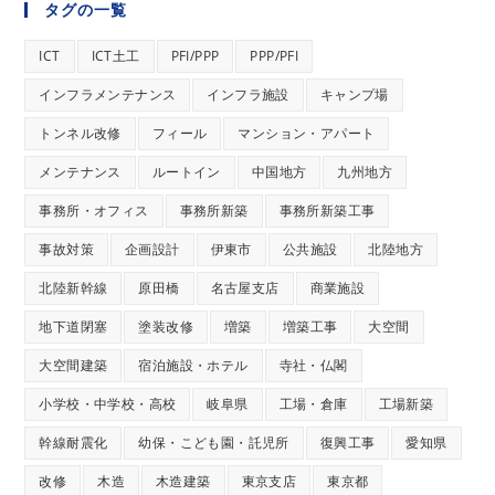
タグの一覧
ICT
ICT土工
PFI/PPP
PPP/PFI
インフラメンテナンス
インフラ施設
キャンプ場
トンネル改修
フィール
マンション・アパート
メンテナンス
ルートイン
中国地方
九州地方
事務所・オフィス
事務所新築
事務所新築工事
事故対策
企画設計
伊東市
公共施設
北陸地方
北陸新幹線
原田橋
名古屋支店
商業施設
地下道閉塞
塗装改修
増築
増築工事
大空間
大空間建築
宿泊施設・ホテル
寺社・仏閣
小学校・中学校・高校
岐阜県
工場・倉庫
工場新築
幹線耐震化
幼保・こども園・託児所
復興工事
愛知県
改修
木造
木造建築
東京支店
東京都