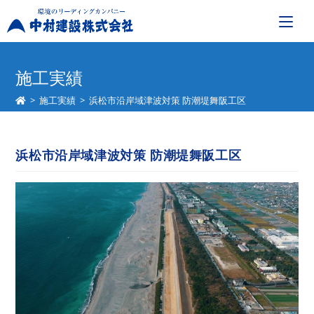
コ
ン
施工実績
テ
>
施工実績
>
浜松市沿岸域津波対策 防潮堤舞阪工区
ン
ツ
へ
浜松市沿岸域津波対策 防潮堤舞阪工区
ス
キ
ッ
プ