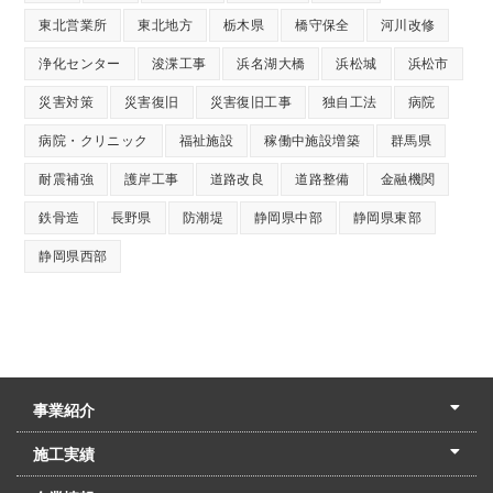
東北営業所
東北地方
栃木県
橋守保全
河川改修
浄化センター
浚渫工事
浜名湖大橋
浜松城
浜松市
災害対策
災害復旧
災害復旧工事
独自工法
病院
病院・クリニック
福祉施設
稼働中施設増築
群馬県
耐震補強
護岸工事
道路改良
道路整備
金融機関
鉄骨造
長野県
防潮堤
静岡県中部
静岡県東部
静岡県西部
事業紹介
土木本部
建築本部
PPP・PFI
リフォーム・リノベーション
中村建設の家
施工実績
土木部門
建築部門
リフォーム部門
住宅部門
名古屋支店
東京支店