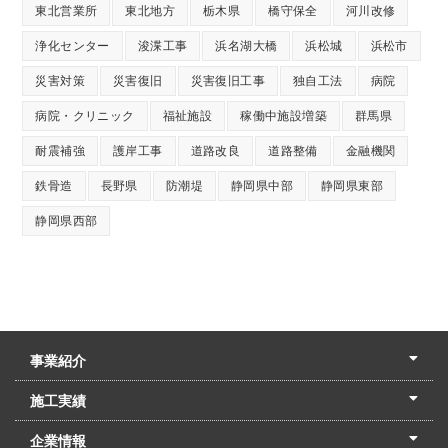
東北営業所
東北地方
栃木県
橋守保全
河川改修
浄化センター
浚渫工事
浜名湖大橋
浜松城
浜松市
災害対策
災害復旧
災害復旧工事
独自工法
病院
病院・クリニック
福祉施設
稼働中施設増築
群馬県
耐震補強
護岸工事
道路改良
道路整備
金融機関
鉄骨造
長野県
防潮堤
静岡県中部
静岡県東部
静岡県西部
事業紹介
土木本部
建築本部
PPP・PFI
リフォーム・リノベーション
中村建設の家
施工実績
土木部門
建築部門
リフォーム部門
住宅部門
名古屋支店
東京支店
企業情報