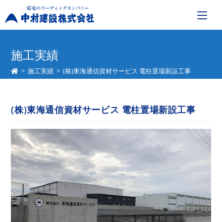
コ
ン
施工実績
テ
>
施工実績
>
(株)東海通信資材サービス 電柱置場新設工事
ン
ツ
へ
(株)東海通信資材サービス 電柱置場新設工事
ス
キ
ッ
プ