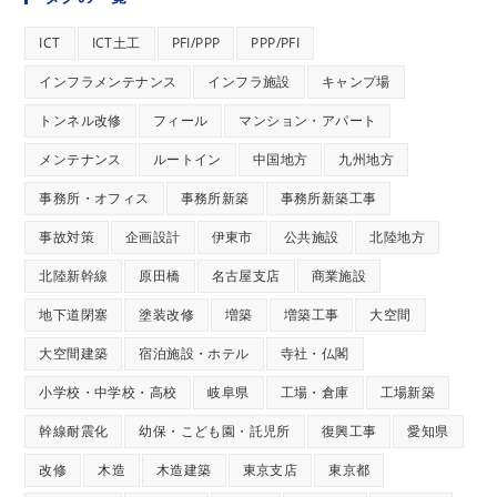
ICT
ICT土工
PFI/PPP
PPP/PFI
インフラメンテナンス
インフラ施設
キャンプ場
トンネル改修
フィール
マンション・アパート
メンテナンス
ルートイン
中国地方
九州地方
事務所・オフィス
事務所新築
事務所新築工事
事故対策
企画設計
伊東市
公共施設
北陸地方
北陸新幹線
原田橋
名古屋支店
商業施設
地下道閉塞
塗装改修
増築
増築工事
大空間
大空間建築
宿泊施設・ホテル
寺社・仏閣
小学校・中学校・高校
岐阜県
工場・倉庫
工場新築
幹線耐震化
幼保・こども園・託児所
復興工事
愛知県
改修
木造
木造建築
東京支店
東京都