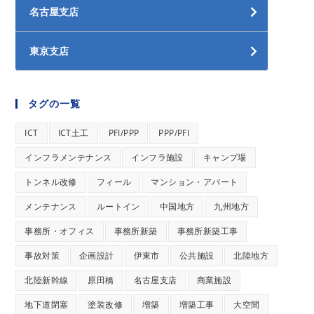
名古屋支店
東京支店
タグの一覧
ICT
ICT土工
PFI/PPP
PPP/PFI
インフラメンテナンス
インフラ施設
キャンプ場
トンネル改修
フィール
マンション・アパート
メンテナンス
ルートイン
中国地方
九州地方
事務所・オフィス
事務所新築
事務所新築工事
事故対策
企画設計
伊東市
公共施設
北陸地方
北陸新幹線
原田橋
名古屋支店
商業施設
地下道閉塞
塗装改修
増築
増築工事
大空間