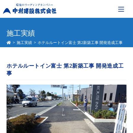
コ
ン
施工実績
テ
>
施工実績
>
ホテルルートイン富士 第2新築工事 開発造成工事
ン
ツ
へ
ホテルルートイン富士 第2新築工事 開発造成工
ス
事
キ
ッ
プ