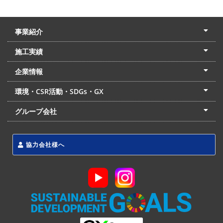
事業紹介
土木本部
建築本部
PPP・PFI
リフォーム・リノベーション
中村建設の家
施工実績
土木部門
建築部門
リフォーム部門
住宅部門
名古屋支店
東京支店
企業情報
会社概要
経営理念
沿革
リクルート
最新情報
お問合せ
環境・CSR活動・SDGs・GX
LSS流動化処理工法
CSR・SDGs・GX
発電事業
次世代ZEBオフィス
グループ会社
東海アーバン開発(株)
(株)フィールド・サービス
東海防災(株)
協力会社様へ