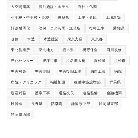
大空間建築
宿泊施設・ホテル
寺社・仏閣
小学校・中学校・高校
岐阜県
工場・倉庫
工場新築
幹線耐震化
幼保・こども園・託児所
復興工事
愛知県
改修
木造
木造建築
東京支店
東京都
東北営業所
東北地方
栃木県
橋守保全
河川改修
浄化センター
浚渫工事
浜名湖大橋
浜松城
浜松市
災害対策
災害復旧
災害復旧工事
独自工法
病院
病院・クリニック
福祉施設
稼働中施設増築
群馬県
耐震補強
護岸工事
道路改良
道路整備
金融機関
鉄骨造
長野県
防潮堤
静岡県中部
静岡県東部
静岡県西部