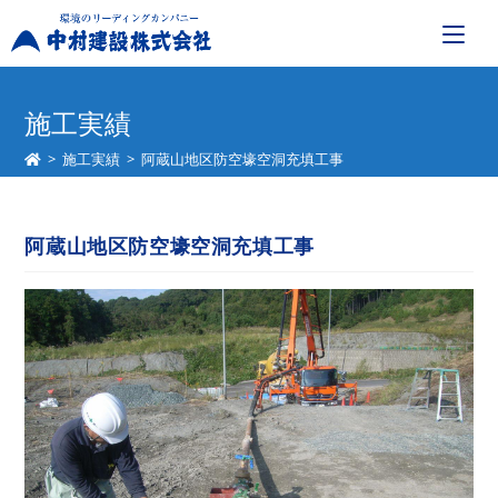
コ
ン
施工実績
テ
>
施工実績
>
阿蔵山地区防空壕空洞充填工事
ン
ツ
へ
阿蔵山地区防空壕空洞充填工事
ス
キ
ッ
プ