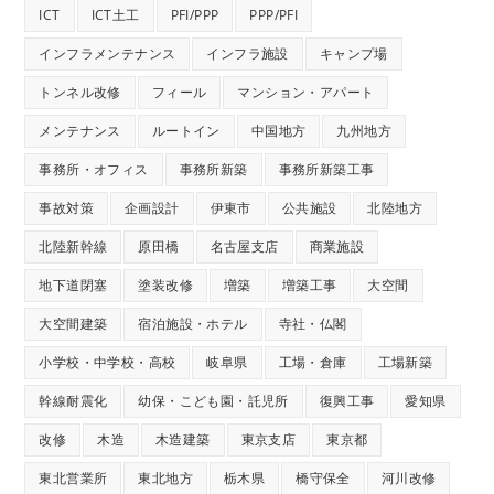
ICT
ICT土工
PFI/PPP
PPP/PFI
インフラメンテナンス
インフラ施設
キャンプ場
トンネル改修
フィール
マンション・アパート
メンテナンス
ルートイン
中国地方
九州地方
事務所・オフィス
事務所新築
事務所新築工事
事故対策
企画設計
伊東市
公共施設
北陸地方
北陸新幹線
原田橋
名古屋支店
商業施設
地下道閉塞
塗装改修
増築
増築工事
大空間
大空間建築
宿泊施設・ホテル
寺社・仏閣
小学校・中学校・高校
岐阜県
工場・倉庫
工場新築
幹線耐震化
幼保・こども園・託児所
復興工事
愛知県
改修
木造
木造建築
東京支店
東京都
東北営業所
東北地方
栃木県
橋守保全
河川改修