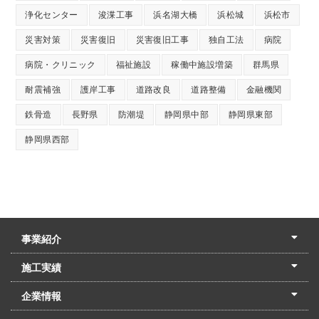
浄化センター
浚渫工事
浜名湖大橋
浜松城
浜松市
災害対策
災害復旧
災害復旧工事
独自工法
病院
病院・クリニック
福祉施設
稼働中施設増築
群馬県
耐震補強
護岸工事
道路改良
道路整備
金融機関
鉄骨造
長野県
防潮堤
静岡県中部
静岡県東部
静岡県西部
事業紹介
土木本部
建築本部
PPP・PFI
リフォーム・リノベーション
中村建設の家
施工実績
土木部門
建築部門
リフォーム部門
住宅部門
名古屋支店
東京支店
企業情報