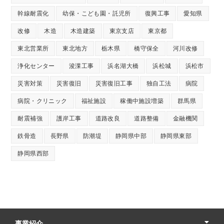
幹線耐震化
幼保・こども園・託児所
復興工事
愛知県
改修
木造
木造建築
東京支店
東京都
東北営業所
東北地方
栃木県
橋守保全
河川改修
浄化センター
浚渫工事
浜名湖大橋
浜松城
浜松市
災害対策
災害復旧
災害復旧工事
独自工法
病院
病院・クリニック
福祉施設
稼働中施設増築
群馬県
耐震補強
護岸工事
道路改良
道路整備
金融機関
鉄骨造
長野県
防潮堤
静岡県中部
静岡県東部
静岡県西部
事業紹介