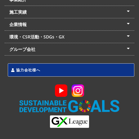
土木本部
建築本部
PPP・PFI
リフォーム・リノベーション
中村建設の家
施工実績
土木部門
建築部門
リフォーム部門
住宅部門
名古屋支店
東京支店
企業情報
会社概要
経営理念
沿革
リクルート
最新情報
お問合せ
環境・CSR活動・SDGs・GX
LSS流動化処理工法
CSR・SDGs・GX
発電事業
次世代ZEBオフィス
グループ会社
東海アーバン開発(株)
(株)フィールド・サービス
東海防災(株)
協力会社様へ