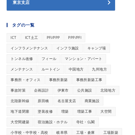
東京支店
タグの一覧
ICT
ICT土工
PFI/PPP
PPP/PFI
インフラメンテナンス
インフラ施設
キャンプ場
トンネル改修
フィール
マンション・アパート
メンテナンス
ルートイン
中国地方
九州地方
事務所・オフィス
事務所新築
事務所新築工事
事故対策
企画設計
伊東市
公共施設
北陸地方
北陸新幹線
原田橋
名古屋支店
商業施設
地下道閉塞
塗装改修
増築
増築工事
大空間
大空間建築
宿泊施設・ホテル
寺社・仏閣
小学校・中学校・高校
岐阜県
工場・倉庫
工場新築