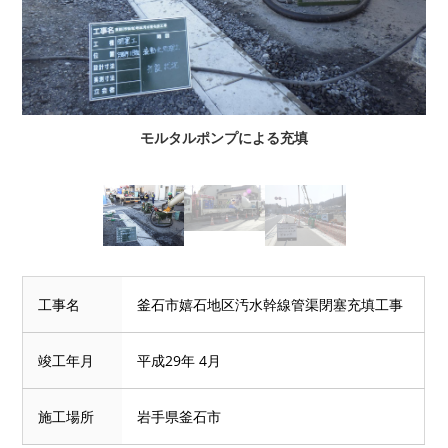
モルタルポンプによる充填
工事名
釜石市嬉石地区汚水幹線管渠閉塞充填工事
竣工年月
平成29年 4月
施工場所
岩手県釜石市