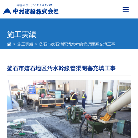
コ
ン
施工実績
テ
>
施工実績
>
釜石市嬉石地区汚水幹線管渠閉塞充填工事
ン
ツ
へ
釜石市嬉石地区汚水幹線管渠閉塞充填工事
ス
キ
ッ
プ