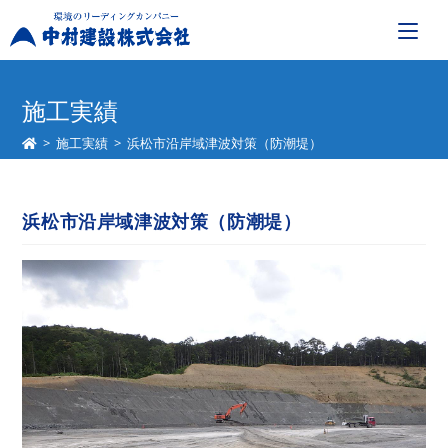
コ
ン
施工実績
テ
>
施工実績
>
浜松市沿岸域津波対策（防潮堤）
ン
ツ
へ
浜松市沿岸域津波対策（防潮堤）
ス
キ
ッ
プ