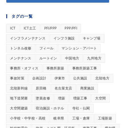
タグの一覧
ICT
ICT土工
PFI/PPP
PPP/PFI
インフラメンテナンス
インフラ施設
キャンプ場
トンネル改修
フィール
マンション・アパート
メンテナンス
ルートイン
中国地方
九州地方
事務所・オフィス
事務所新築
事務所新築工事
事故対策
企画設計
伊東市
公共施設
北陸地方
北陸新幹線
原田橋
名古屋支店
商業施設
地下道閉塞
塗装改修
増築
増築工事
大空間
大空間建築
宿泊施設・ホテル
寺社・仏閣
小学校・中学校・高校
岐阜県
工場・倉庫
工場新築