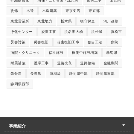
幹線耐震化
幼保・こども園・託児所
復興工事
愛知県
改修
木造
木造建築
東京支店
東京都
東北営業所
東北地方
栃木県
橋守保全
河川改修
浄化センター
浚渫工事
浜名湖大橋
浜松城
浜松市
災害対策
災害復旧
災害復旧工事
独自工法
病院
病院・クリニック
福祉施設
稼働中施設増築
群馬県
耐震補強
護岸工事
道路改良
道路整備
金融機関
鉄骨造
長野県
防潮堤
静岡県中部
静岡県東部
静岡県西部
事業紹介